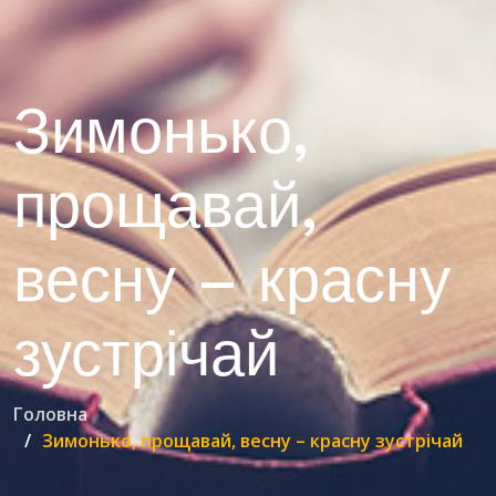
Зимонько,
прощавай,
весну – красну
зустрічай
Головна
Зимонько, прощавай, весну – красну зустрічай