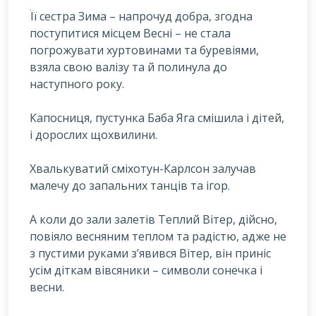
Її сестра Зима – напрочуд добра, згодна
поступитися місцем Весні – не стала
погрожувати хуртовинами та буревіями,
взяла свою валізу та й полинула до
наступного року.
Капосниця, пустунка Баба Яга смішила і дітей,
і дорослих щохвилини.
Хвалькуватий сміхотун-Карлсон залучав
малечу до запальних танців та ігор.
А коли до зали залетів Теплий Вітер, дійсно,
повіяло весняним теплом та радістю, адже не
з пустими руками з’явився Вітер, він приніс
усім діткам вівсяники – символи сонечка і
весни.