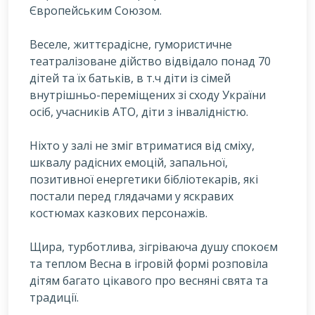
Європейським Союзом.
В
еселе, життєрадісне, гумористичне
театралізоване дійство відвідало понад 70
дітей та їх батьків, в т.ч діти із сімей
внутрішньо-переміщених зі сходу України
осіб, учасників АТО, діти з інвалідністю.
Ніхто у залі не зміг втриматися від сміху,
шквалу радісних емоцій, запальної,
позитивної енергетики бібліотекарів, які
постали перед глядачами у яскравих
костюмах казкових персонажів.
Щира, турботлива, зігріваюча душу спокоєм
та теплом Весна в ігровій формі розповіла
дітям багато цікавого про весняні свята та
традиції.