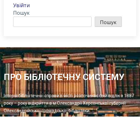
Увійти
Пошук
Пошук
ПРО БІБЛІОТЕЧНУ СИСТЕМУ
Історія бібліотечної справи в місті розпочинає свій відлік з 1887
року – року відкриття в м.Олександрії Херсонської губернії
Олександрійської громадської бібліотеки
Методичний відділ:
Для питань та пропозицій
Email:
metvid2015@gmail.com