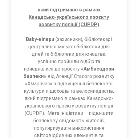
який підтримано в рамках
Канадсько-українського проєкту
розвитку поліції (CUPDP)
Baby-кіпери
(захисники), бібліотекарі
центральної міської бібліотеки для
дітей та бібліотеки для юнацтва,
успішно пройшли відбір та
приєдналися до проєкту
«Амбасадори
безпеки»
від Агенції Сталого розвитку
«Хмарочос» з підвищення безпекової
культури пішоходів та велосипедистів,
який підтримано в рамках Канадсько-
українського проєкту розвитку поліції
(CUPDP). Мета ініціативи – підвищити
безпекову свідомість жителів,
популяризувати використання
світловідбивних елементів та