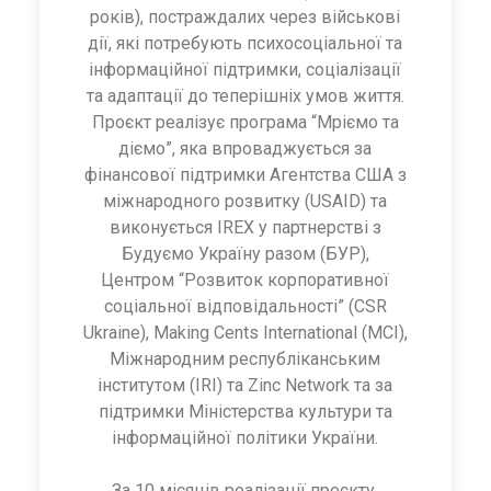
років), постраждалих через військові
дії, які потребують психосоціальної та
інформаційної підтримки, соціалізації
та адаптації до теперішніх умов життя.
Проєкт реалізує програма “Мріємо та
діємо”, яка впроваджується за
фінансової підтримки Агентства США з
міжнародного розвитку (USAID) та
виконується IREX у партнерстві з
Будуємо Україну разом (БУР),
Центром “Розвиток корпоративної
соціальної відповідальності” (CSR
Ukraine), Making Cents International (MCI),
Міжнародним республіканським
інститутом (IRI) та Zinc Network та за
підтримки Міністерства культури та
інформаційної політики України.
За 10 місяців реалізації проєкту