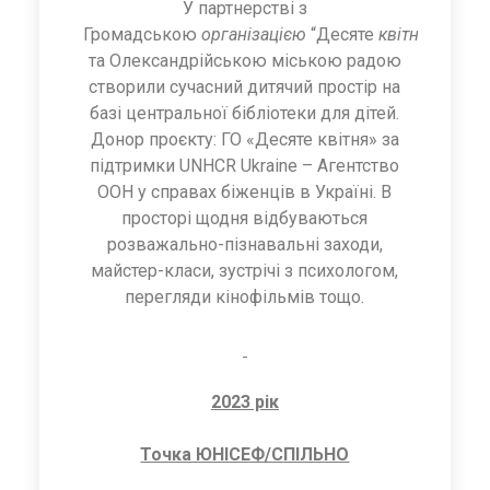
У партнерстві з
Громадською
організацією
“Десяте
квітня
”
та Олександрійською міською радою
створили сучасний дитячий простір на
базі центральної бібліотеки для дітей.
Донор проєкту: ГО «Десяте квітня» за
підтримки UNHCR Ukraine – Aгентство
ООН у справах біженців в Україні. В
просторі щодня відбуваються
розважально-пізнавальні заходи,
майстер-класи, зустрічі з психологом,
перегляди кінофільмів тощо.
2023 рік
Точка ЮНІСЕФ/СПІЛЬНО