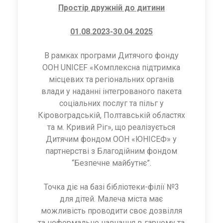
Простір дружній до дитини
01.08.2023-30.04.2025
В рамках програми Дитячого фонду
ООН UNICEF «Комплексна підтримка
місцевих та регіональних органів
влади у наданні інтегрованого пакета
соціальних послуг та пільг у
Кіровоградській, Полтавській областях
та м. Кривий Ріг», що реалізується
Дитячим фондом ООН «ЮНІСЕФ» у
партнерстві з Благодійним фондом
“Безпечне майбутнє”.
Точка діє на базі бібліотеки-філії №3
для дітей. Малеча міста має
можливість проводити своє дозвілля
та неформальне навчання в гарному та