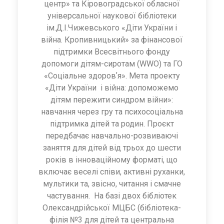
центр» та Кіровоградської обласної
універсальної наукової бібліотеки
ім.Д.І.Чижевського «Діти України і
війна. Кропивницький» за фінансової
підтримки Всесвітнього фонду
допомоги дітям-сиротам (WWO) та ГО
«Соціальне здоровʼя». Мета проекту
«Діти України і війна: допоможемо
дітям пережити синдром війни»:
навчання через гру та психосоціальна
підтримка дітей та родин. Проєкт
передбачає навчально-розвиваючі
заняття для дітей від трьох до шести
років в інноваційному форматі, що
включає веселі співи, активні руханки,
мультики та, звісно, читання і смачне
частування. На базі двох бібліотек
Олександрійської МЦБС (бібліотека-
філія №3 для дітей та центральна