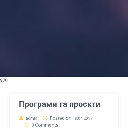
970
Програми та проєкти
Posted on
admin
19.04.2017
0 Comments