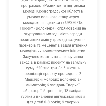
програмою «Розвиток та підтримка
молоді Кіровоградської області в
умовах воєнного стану через
молодіжні ініціативи та UPSHIFT».
Проєкт «Волонтер+» спрямований на
згуртування молоді міста заради
позитивних змін у громаді, залучення
партнерів та меценатів задля втілення
молодіжних волонтерських ініціатив.
Залучено коштів на фінансування
заходів в рамках проєкту на загальну
суму: 220 тис. грн. За 5 місяців
реалізації проєкту проведено: 2
Майстерні молодих волонтерів-
аніматорів; 6 засідань Творчої
лабораторії; 5 тренінгів; 18 засідань
гуртка з вивчення англійської мови
для дітей 6-8 років; 9 творчих