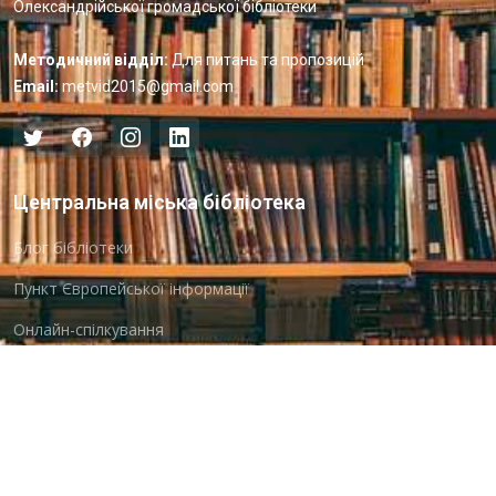
Олександрійської громадської бібліотеки
Методичний відділ:
Для питань та пропозицій
Email:
metvid2015@gmail.com
Центральна міська бібліотека
Блог бібліотеки
Пункт Європейської інформації
Онлайн-спілкування
Виставкова діяльність
Facebook
Бібліотека-філія для юнацтва №8