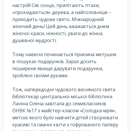
настрій! Сяє сонце, прилітають птахи,
«прокидаються» дерева, а найголовніше –
приходить чудове свято, Міжнародний
жіночий день! Цей день вважається днем
жіночої краси, ніжності, уваги до жінки,
душевної мудрості.
Т
ому навесні починається приємна метушня
в пошуках подарунків. Зараз досить
поширене явище дарувати подарунки,
зроблені своїми руками.
Тож, напередодні чудового весняного свята
бібліотекар центральної міської бібліотеки
Ланіна Олена завітала до семикласників
ОНВК №17 з майстер-класом «Солодка мрія»,
метою якого було навчити дітей створювати
красиві та смачні квіти з гофрованого паперу