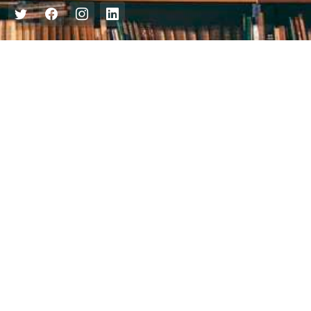
Центральна міська бібліотека
Блог бібліотеки
Пункт Європейської інформації
Онлайн-спілкування
Виставкова діяльність
Facebook
Бібліотека-філія для юнацтва №8
Група Facebook
Центральна міська бібліотека для дітей