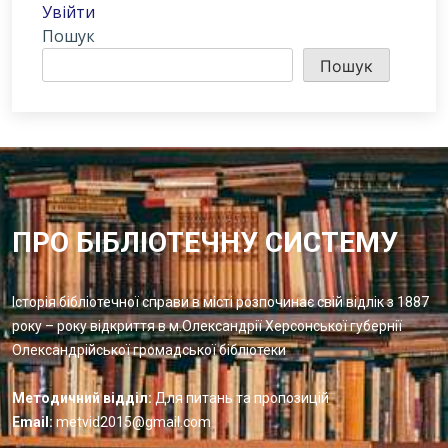
Увійти
Пошук
Пошук
ПРО БІБЛІОТЕЧНУ СИСТЕМУ
Історія бібліотечної справи в місті розпочинає свій відлік з 1887
року – року відкриття в м.Олександрії Херсонської губернії
Олександрійської громадської бібліотеки
Методичний відділ:
Для питань та пропозицій
Email:
metvid2015@gmail.com