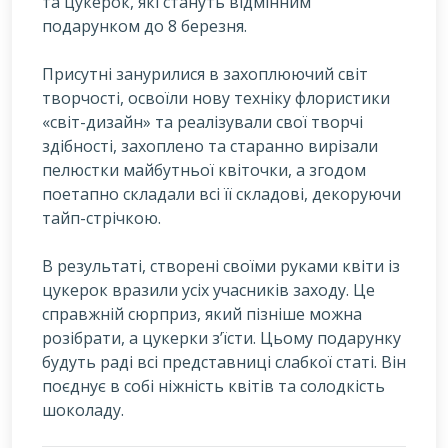
та цукерок, які стануть відмінним
подарунком до 8 березня.
Присутні занурилися в захоплюючий світ
творчості, освоїли нову техніку флористики
«світ-дизайн» та реалізували свої творчі
здібності, захоплено та старанно вирізали
пелюстки майбутньої квіточки, а згодом
поетапно складали всі її складові, декоруючи
тайп-стрічкою.
В результаті, створені своїми руками квіти із
цукерок вразили усіх учасників заходу. Це
справжній сюрприз, який пізніше можна
розібрати, а цукерки з’їсти. Цьому подарунку
будуть раді всі представниці слабкої статі. Він
поєднує в собі ніжність квітів та солодкість
шоколаду.