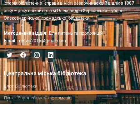
Історія бібліотечної справи в місті розпочинає свій відлік з 1887
року – року відкриття в м.Олександрії Херсонської губернії
Олександрійської громадської бібліотеки
Методичний відділ:
Для питань та пропозицій
Email:
metvid2015@gmail.com
Центральна міська бібліотека
Блог бібліотеки
Пункт Європейської інформації
Онлайн-спілкування
Виставкова діяльність
Facebook