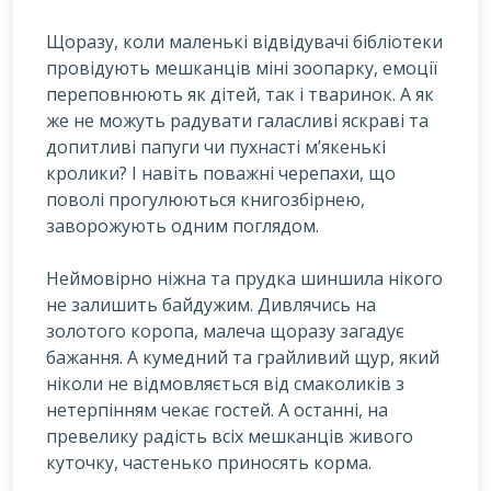
Щ
оразу, коли маленькі відвідувачі бібліотеки
провідують мешканців міні зоопарку, емоції
переповнюють як дітей, так і тваринок. А як
же не можуть радувати галасливі яскраві та
допитливі папуги чи пухнасті м’якенькі
кролики? І навіть поважні черепахи, що
поволі прогулюються книгозбірнею,
заворожують одним поглядом.
Неймовірно ніжна та прудка шиншила нікого
не залишить байдужим. Дивлячись на
золотого коропа, малеча щоразу загадує
бажання. А кумедний та грайливий щур, який
ніколи не відмовляється від смаколиків з
нетерпінням чекає гостей. А останні, на
превелику радість всіх мешканців живого
куточку, частенько приносять корма.