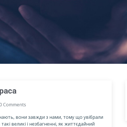
раса
0 Comments
минають, вони завжди з нами, тому що увібрали
 такі великі і незбагненні, як життєдайний