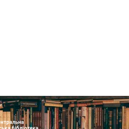
нтральна
ська бібліотека