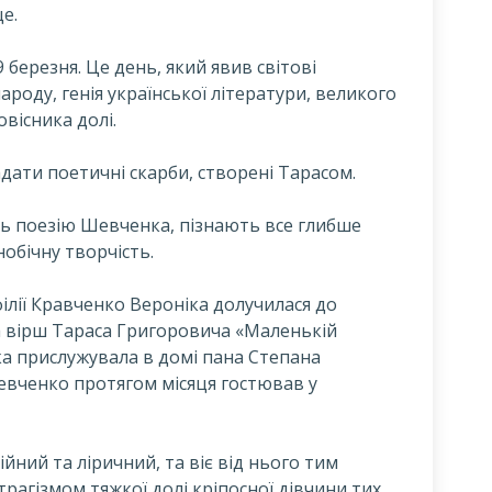
е.
9 березня. Це день, який явив світові
роду, генія української літератури, великого
вісника долі.
дати поетичні скарби, створені Тарасом.
ть поезію Шевченка, пізнають все глибше
нобічну творчість.
ілії Кравченко Вероніка долучилася до
 вірш Тараса Григоровича «Маленькій
яка прислужувала в домі пана Степана
Шевченко протягом місяця гостював у
йний та ліричний, та віє від нього тим
трагізмом тяжкої долі кріпосної дівчини тих