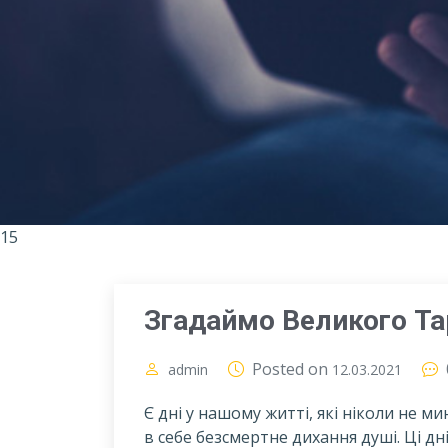
15
Згадаймо Великого Та
Posted on
admin
12.03.2021
Є дні у нашому житті, які ніколи не 
в себе безсмертне дихання душі. Ці дні