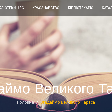
БЛІОТЕКИ ЦБС
КРАЄЗНАВСТВО
БІБЛІОТЕКАРЮ
КАТА
аймо Великого Т
Головна
Згадаймо Великого Тараса