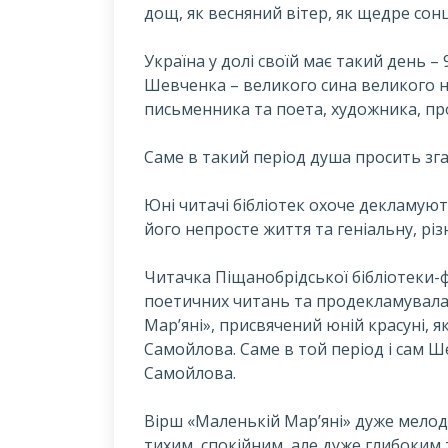
дощ, як весняний вітер, як щедре сонц
У
країна у долі своїй має такий день – 
Шевченка – великого сина великого на
письменника та поета, художника, про
Саме в такий період душа просить зга
Юні читачі бібліотек охоче декламую
його непросте життя та геніальну, різ
Читачка Піщанобрідської бібліотеки-ф
поетичних читань та продекламувала
Мар’яні», присвячений юній красуні, 
Самойлова. Саме в той період і сам 
Самойлова.
Вірш «Маленькій Мар’яні» дуже мелоді
тихим, спокійним, але дуже глибоким 