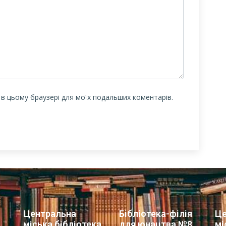
у в цьому браузері для моїх подальших коментарів.
Центральна
Бібліотека-філія
Це
міська бібліотека
для юнацтва №8
мі