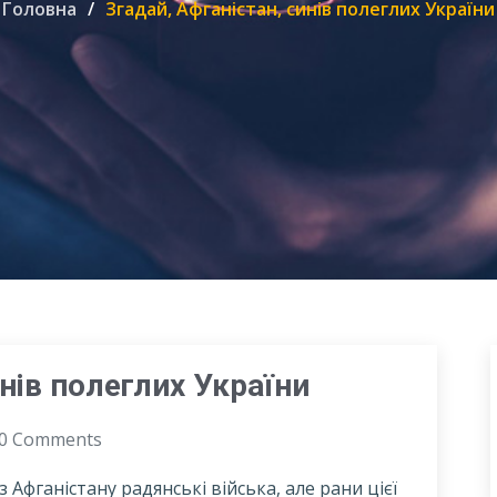
Головна
Згадай, Афганістан, синів полеглих України
инів полеглих України
0 Comments
 Афганістану радянські війська, але рани цієї