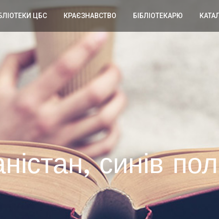
БЛІОТЕКИ ЦБС
КРАЄЗНАВСТВО
БІБЛІОТЕКАРЮ
КАТА
ністан, синів по