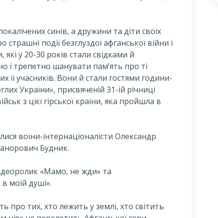
окалічених синів, а дружини та діти своїх
о страшні події безглуздої афганської війни i
 які у 20-30 років стали свідками й
о і трепетно шанувати пам’ять про ті
их її учасників. Вони й стали гостями години-
еглих України», присвяченій 31-ій річниці
ськ з цієї гірської країни, яка пройшла в
илися воїни-інтернаціоналісти Олександр
канорович Будник.
відеоролик «Мамо, не жди» та
в моїй душі».
про тих, хто лежить у землі, хто світить
ом ніяк не перелетить Афганської гори.