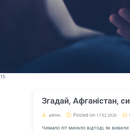
15
Згадай, Афганістан, с
Posted on
admin
17.02.2020
Чимало літ минуло відтоді, як вивели з