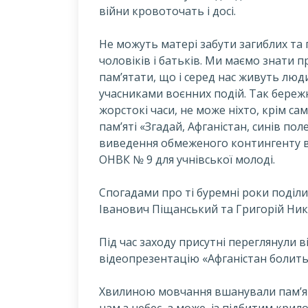
війни кровоточать i досі.
Н
е можуть матері забути загиблих та п
чоловіків i батьків. Ми маємо знати пр
пам’ятати, що і серед нас живуть люди,
учасниками воєнних подій. Так бережн
жорстокі часи, не може ніхто, крім сам
пам’яті «Згадай, Афганістан, синів пол
виведення обмеженого контингенту вій
ОНВК № 9 для учнівської молоді.
Спогадами про ті буремні роки поділ
Іванович Піщанський та Григорій Ни
Під час заходу присутні переглянули 
відеопрезентацію «Афганістан болить 
Хвилиною мовчання вшанували пам’ять 
нам з небес, а може, із підбитим крил