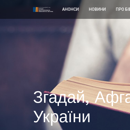
АНОНСИ
НОВИНИ
ПРО БІ
Згадай, Афга
України