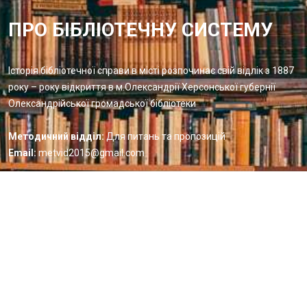
ПРО БІБЛІОТЕЧНУ СИСТЕМУ
Історія бібліотечної справи в місті розпочинає свій відлік з 1887
року – року відкриття в м.Олександрії Херсонської губернії
Олександрійської громадської бібліотеки
Методичний відділ:
Для питань та пропозицій
Email:
metvid2015@gmail.com
Центральна міська бібліотека
Блог бібліотеки
Пункт Європейської інформації
Онлайн-спілкування