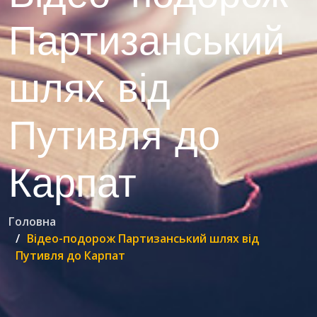
Партизанський
шлях від
Путивля до
Карпат
Головна
Відео-подорож Партизанський шлях від
Путивля до Карпат