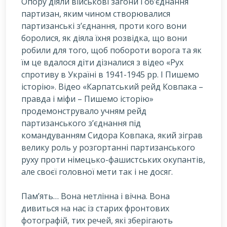
Опору діяли військові загони і об’єднання
партизан, яким чином створювалися
партизанські з’єднання, проти кого вони
боролися, як діяла їхня розвідка, що вони
робили для того, щоб побороти ворога та як
їм це вдалося діти дізналися з відео «Рух
спротиву в Україні в 1941-1945 рр. I Пишемо
історію». Відео «Карпатський рейд Ковпака –
правда і міфи – Пишемо історію»
продемонструвало учням рейд
партизанського з’єднання під
командуванням Сидора Ковпака, який зіграв
велику роль у розгортанні партизанського
руху проти німецько-фашистських окупантів,
але своєї головної мети так і не досяг.
Пам’ять… Вона нетлінна і вічна. Вона
дивиться на нас із старих фронтових
фотографій, тих речей, які зберігають