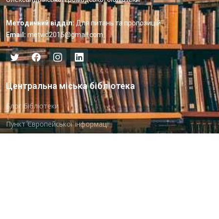
Методичний відділ:
Для питань та пропозицій
Email:
metvid2015@gmail.com
Центральна міська бібліотека
Блог бібліотеки
Пункт Європейської інформації
Онлайн-спілкування
Виставкова діяльність
Facebook
Бібліотека-філія для юнацтва №8