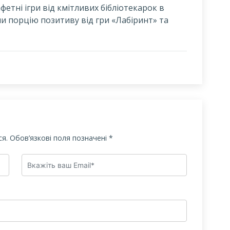
етні ігри від кмітливих бібліотекарок в
ли порцію позитиву від гри «Лабіринт» та
я.
Обов’язкові поля позначені
*