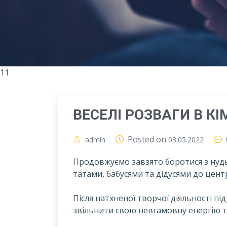
11
ВЕСЕЛІ РОЗВАГИ В КІ
Posted on
admin
03.05.2022
Продовжуємо завзято боротися з нудь
татами, бабусями та дідусями до центр
П
ісля натхненої творчої діяльності пі
звільнити свою невгамовну енергію та