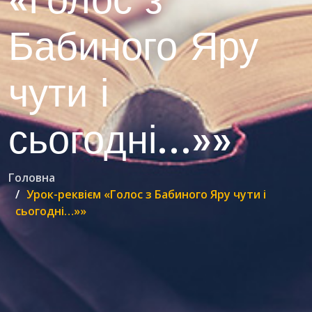
«Голос з
Бабиного Яру
чути і
сьогодні…»»
Головна
Урок-реквієм «Голос з Бабиного Яру чути і
сьогодні…»»