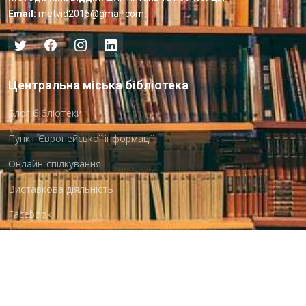
Email:
metvid2015@gmail.com
Центральна міська бібліотека
Блог бібліотеки
Пункт Європейської інформації
Онлайн-спілкування
Виставкова діяльність
Facebook
Бібліотека-філія для юнацтва №8
Група Facebook