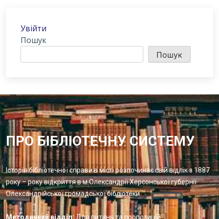
Увійти
Пошук
Пошук
ПРО БІБЛІОТЕЧНУ СИСТЕМУ
Історія бібліотечної справи в місті розпочинає свій відлік з 1887
року – року відкриття в м.Олександрії Херсонської губернії
Олександрійської громадської бібліотеки
Методичний відділ:
Для питань та пропозицій