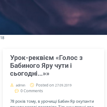
18
Урок-реквієм «Голос з
Бабиного Яру чути і
сьогодні…»»
Posted on
admin
27.09.2019
0 Comments
78 років тому, в урочищі Бабин Яр окупанти
почали масові розстріли. Тільки у перші два