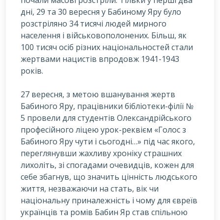
дні, 29 та 30 вересня у Бабиному Яру було
розстріляно 34 тисячі людей мирного
населення і військовополонених. Більш, як
100 тисяч осіб різних національностей стали
жертвами нацистів впродовж 1941-1943
років.
27
вересня, з метою вшанування жертв
Бабиного Яру, працівники бібліотеки-філії №
5 провели для студентів Олександрійського
професійного ліцею урок-реквієм «Голос з
Бабиного Яру чути і сьогодні…» під час якого,
переглянувши жахливу хроніку страшних
лихоліть, зі спогадами очевидців, кожен для
себе збагнув, що значить цінність людського
життя, незважаючи на стать, вік чи
національну приналежність і чому для євреїв
українців та ромів Бабин Яр став спільною