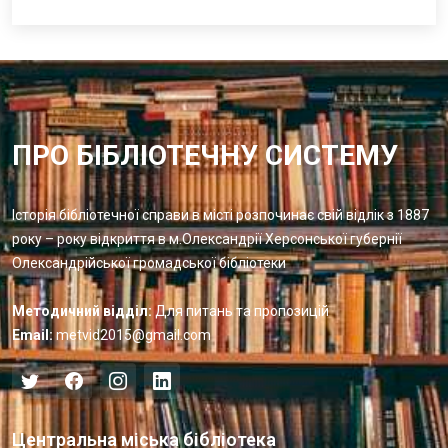
ПРО БІБЛІОТЕЧНУ СИСТЕМУ
Історія бібліотечної справи в місті розпочинає свій відлік з 1887
року – року відкриття в м.Олександрії Херсонської губернії
Олександрійської громадської бібліотеки
Методичний відділ:
Для питань та пропозицій
Email:
metvid2015@gmail.com
Центральна міська бібліотека