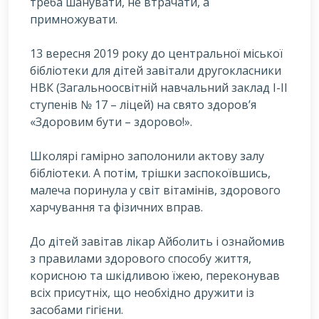
треба шанувати, не втрачати, а
примножувати.
13
вересня 2019 року до центральної міської
бібліотеки для дітей завітали другокласники
НВК (Загальноосвітній навчальний заклад І-ІІ
ступенів № 17 – ліцей) на свято здоров’я
«Здоровим бути – здорово!».
Школярі гамірно заполонили актову залу
бібліотеки. А потім, трішки заспокоївшись,
малеча поринула у світ вітамінів, здорового
харчування та фізичних вправ.
До дітей завітав лікар Айболить і ознайомив
з правилами здорового способу життя,
корисною та шкідливою їжею, переконував
всіх присутніх, що необхідно дружити із
засобами гігієни.