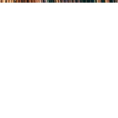
Блог бібліотеки
Пункт Європейської інформації
Онлайн-спілкування
Виставкова діяльність
Facebook
Бібліотека-філія для юнацтва №8
Група Facebook
Центральна міська бібліотека для дітей
Сайт бібліотеки
Новини