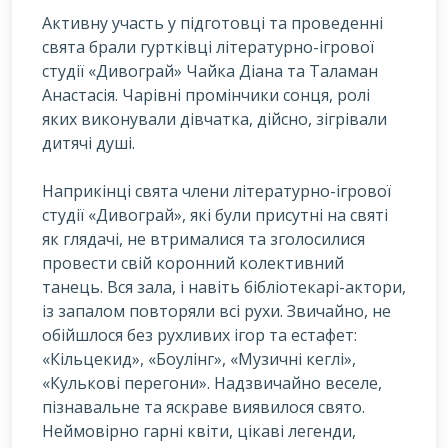
Активну участь у підготовці та проведенні
свята брали гуртківці літературно-ігрової
студії «Дивограй» Чайка Діана та Таламан
Анастасія. Чарівні промінчики сонця, ролі
яких виконували дівчатка, дійсно, зігрівали
дитячі душі.
Наприкінці свята члени літературно-ігрової
студії «Дивограй», які були присутні на святі
як глядачі, не втрималися та зголосилися
провести свій коронний колективний
танець. Вся зала, і навіть бібліотекарі-актори,
із запалом повторяли всі рухи. Звичайно, не
обійшлося без рухливих ігор та естафет:
«Кільцекид», «Боулінг», «Музичні кеглі»,
«Кулькові перегони». Надзвичайно веселе,
пізнавальне та яскраве виявилося свято.
Неймовірно гарні квіти, цікаві легенди,