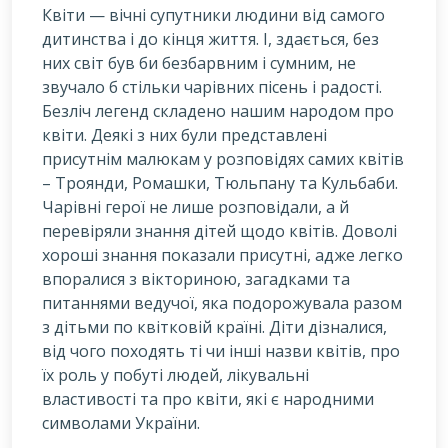
Квіти — вічні супутники людини від самого
дитинства і до кінця життя. І, здається, без
них світ був би безбарвним і сумним, не
звучало б стільки чарівних пісень і радості.
Безліч легенд складено нашим народом про
квіти. Деякі з них були представлені
присутнім малюкам у розповідях самих квітів
– Троянди, Ромашки, Тюльпану та Кульбаби.
Чарівні герої не лише розповідали, а й
перевіряли знання дітей щодо квітів. Доволі
хороші знання показали присутні, адже легко
впоралися з вікториною, загадками та
питаннями ведучої, яка подорожувала разом
з дітьми по квітковій країні. Діти дізналися,
від чого походять ті чи інші назви квітів, про
їх роль у побуті людей, лікувальні
властивості та про квіти, які є народними
символами України.