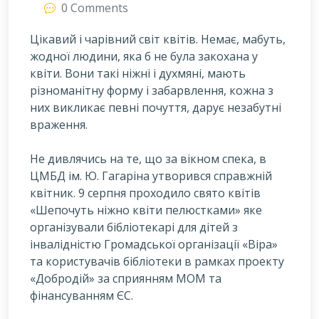
0 Comments
Цікавий і чарівний світ квітів. Немає, мабуть,
жодної людини, яка б не була закохана у
квіти. Вони такі ніжні і духмяні, мають
різноманітну форму і забарвлення, кожна з
них викликає певні почуття, дарує незабутні
враження.
Н
е дивлячись на те, що за вікном спека, в
ЦМБД ім. Ю. Гагаріна утворився справжній
квітник. 9 серпня проходило свято квітів
«Шепочуть ніжно квіти пелюстками» яке
організували бібліотекарі для дітей з
інвалідністю Громадської організації «Віра»
та користувачів бібліотеки в рамках проекту
«Добродій» за сприянням МОМ та
фінансуванням ЄС.