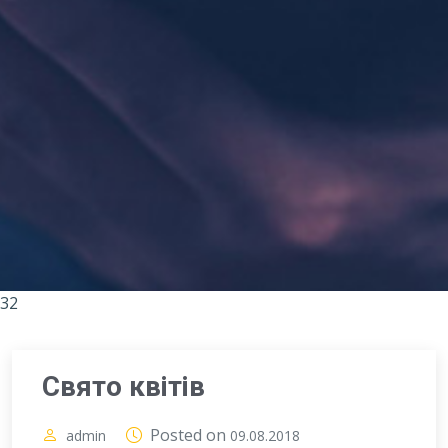
32
Свято квітів
Posted on
admin
09.08.2018