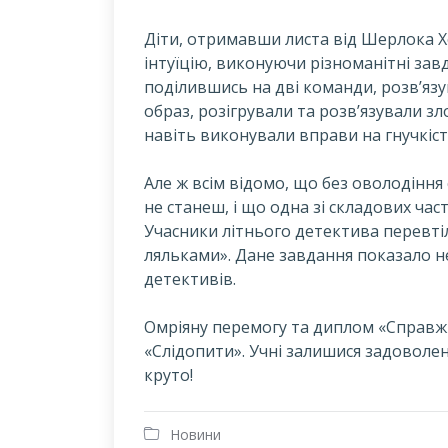
Д
іти, отримавши листа від Шерлока Х
інтуїцію, виконуючи різноманітні зав
поділившись на дві команди, розв’язу
образ, розігрували та розв’язували зл
навіть виконували вправи на гнучкість
Але ж всім відомо, що без оволодінн
не станеш, і що одна зі складових час
Учасники літнього детектива перевт
ляльками». Дане завдання показало н
детективів.
Омріяну перемогу та диплом «Справ
«Слідопити». Учні залишися задоволе
круто!
Новини