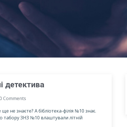
лі детектива
0 Comments
ще не знаєте? А бібліотека-філія №10 знає.
го табору ЗНЗ №10 влаштували літній