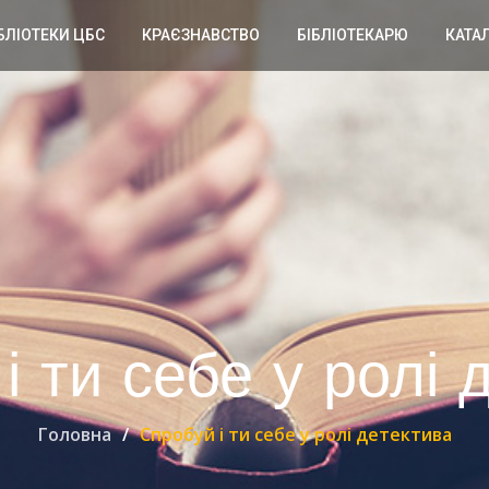
БЛІОТЕКИ ЦБС
КРАЄЗНАВСТВО
БІБЛІОТЕКАРЮ
КАТА
і ти себе у ролі 
Головна
Спробуй і ти себе у ролі детектива