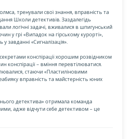
олмса, тренували свої знання, вправність та
дання Школи детективів. Заздалегідь
вали логічні задачі, вживалися в шпигунський
очин у грі «Випадок на гірському курорті»,
 у завданні «Сигналізація».
я секретами конспірації хорошим розвідником
тин конспірації – вміння перевтілюватися.
ілювалися, стаючи «Пластиліновими
еабияку вправність та майстерність юних
жнього детектива» отримала команда
ними, адже відчути себе детективом – це