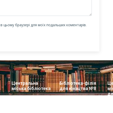
у в цьому браузері для моїх подальших коментарів.
Центральна
Бібліотека-філія
Це
міська бібліотека
для юнацтва №8
мі
дл
Блог бібліотеки
Група Facebook
Сай
Пункт Європейської
інформації
ї