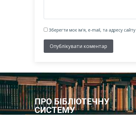
Зберегти моє ім'я, e-mail, та адресу сайт
Опублікувати коментар
ПРО БІБЛІОТЕЧНУ
СИСТЕМУ
Історія бібліотечної справи в місті розпочинає свій
відлік з 1887 року – року відкриття в м.Олександрі