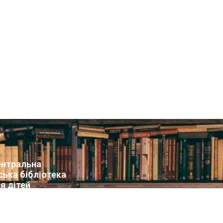
нтральна
ська бібліотека
я дітей
т бібліотеки