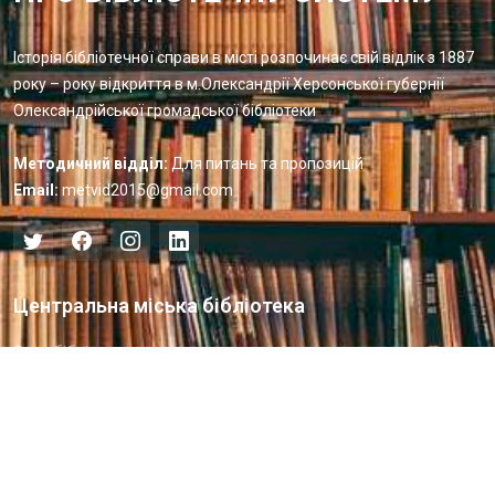
Історія бібліотечної справи в місті розпочинає свій відлік з 1887
року – року відкриття в м.Олександрії Херсонської губернії
Олександрійської громадської бібліотеки
Методичний відділ:
Для питань та пропозицій
Email:
metvid2015@gmail.com
Центральна міська бібліотека
Блог бібліотеки
Пункт Європейської інформації
Онлайн-спілкування
Виставкова діяльність