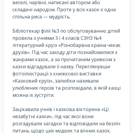
веселi, чарiвнi, написанi автором або
складенi народом. Проте у всiх казок є одна
спiльна риса — мудрiсть.
Б
ібліотекар філії №3 по обслуговуванню дітей
провела з учнями 3 і 4 класів СЗНЗ №4
літературний круїз «Різнобарвна країна чекає
друзів». Під час заходу діти познайомилися з
жанрами казок, а за прочитаним уривком з
казки відгадували її назву. Переглянувши
фотоілюстрації з книжкової виставки
«Казковий круїз», залюбки називали
улюблених героїв та розповідали, в якій казці
можна їх зустріти.
Зацікавила учнів і казкова вікторина «Ці
незабутні казки», під час якої вони
розгадували загадки та відповідали на безліч
питань щодо цих мудрих та вічних казок.