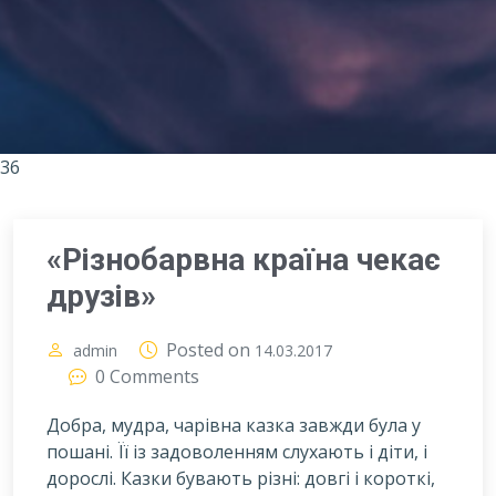
36
«Різнобарвна країна чекає
друзів»
Posted on
admin
14.03.2017
0 Comments
Добра, мудра, чарiвна казка завжди була у
пошанi. Її із задоволенням слухають i дiти, i
дорослi. Казки бувають рiзнi: довгi i короткi,