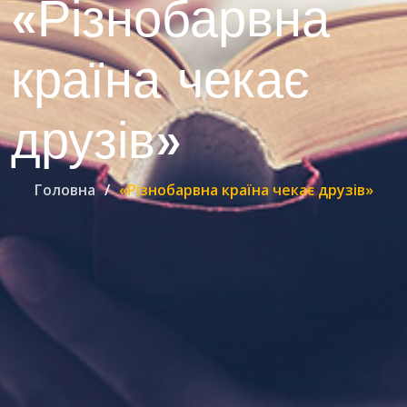
«Різнобарвна
країна чекає
друзів»
Головна
«Різнобарвна країна чекає друзів»