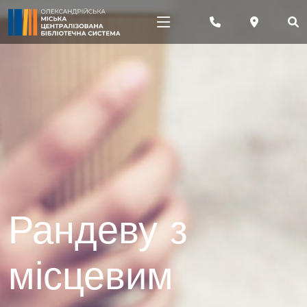
Рандеву з
місцевим