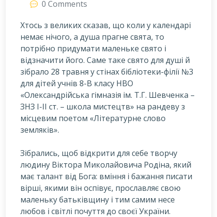
0 Comments
Хтось з великих сказав, що коли у календарі
немає нічого, а душа прагне свята, то
потрібно придумати маленьке свято і
відзначити його. Саме таке свято для душі й
зібрало 28 травня у стінах бібліотеки-філії №3
для дітей учнів 8-В класу НВО
«Олександрійська гімназія ім. Т.Г. Шевченка –
ЗНЗ І-ІІ ст. – школа мистецтв» на рандеву з
місцевим поетом «Літературне слово
земляків».
З
ібрались, щоб відкрити для себе творчу
людину Віктора Миколайовича Родіна, який
має талант від Бога: вміння і бажання писати
вірші, якими він оспівує, прославляє свою
маленьку батьківщину і тим самим несе
любов і світлі почуття до своєї України.