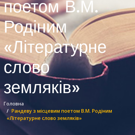
поетом В.М.
Родіним
«Літературне
слово
земляків»
Головна
Рандеву з місцевим поетом В.М. Родіним
«Літературне слово земляків»