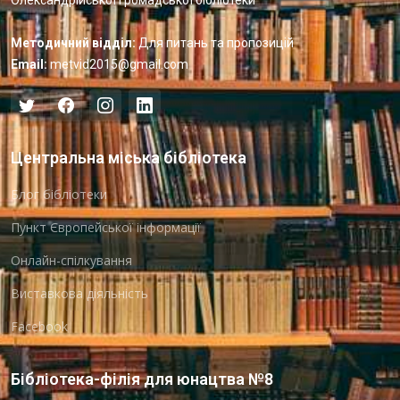
Методичний відділ:
Для питань та пропозицій
Email:
metvid2015@gmail.com
Центральна міська бібліотека
Блог бібліотеки
Пункт Європейської інформації
Онлайн-спілкування
Виставкова діяльність
Facebook
Бібліотека-філія для юнацтва №8