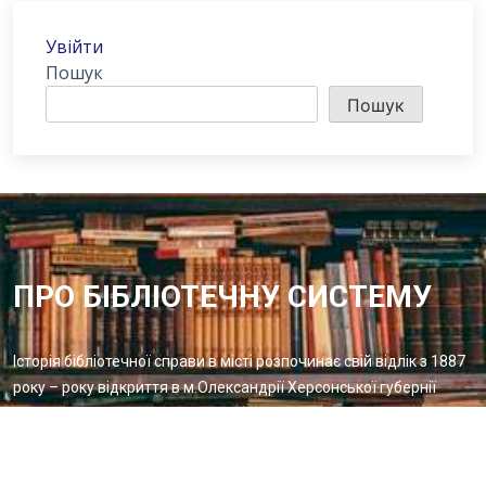
Увійти
Пошук
Пошук
ПРО БІБЛІОТЕЧНУ СИСТЕМУ
Історія бібліотечної справи в місті розпочинає свій відлік з 1887
року – року відкриття в м.Олександрії Херсонської губернії
Олександрійської громадської бібліотеки
Методичний відділ:
Для питань та пропозицій