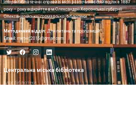
Історія бібліотечної справи в місті розпочинає свій відлік з 1887
року – року відкриття в м.Олександрії Херсонської губернії
Олександрійської громадської бібліотеки
Методичний відділ:
Для питань та пропозицій
Email:
metvid2015@gmail.com
Центральна міська бібліотека
Блог бібліотеки
Пункт Європейської інформації
Онлайн-спілкування
Виставкова діяльність
Facebook