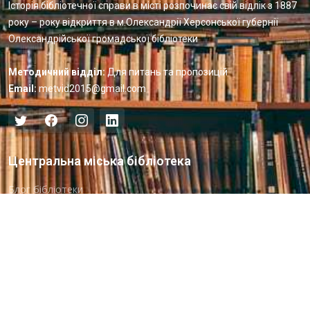
Історія бібліотечної справи в місті розпочинає свій відлік з 1887
року – року відкриття в м.Олександрії Херсонської губернії
Олександрійської громадської бібліотеки
Методичний відділ:
Для питань та пропозицій
Email:
metvid2015@gmail.com
Центральна міська бібліотека
Блог бібліотеки
Пункт Європейської інформації
Онлайн-спілкування
Виставкова діяльність
Facebook