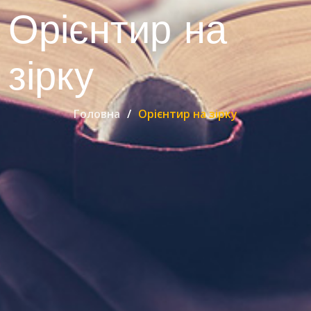
Орієнтир на
зірку
Головна
Орієнтир на зірку