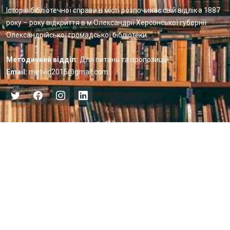
Історія бібліотечної справи в місті розпочинає свій відлік з 1887
року – року відкриття в м.Олександрії Херсонської губернії
Олександрійської громадської бібліотеки
Методичний відділ:
Для питань та пропозицій
Email:
metvid2015@gmail.com
Центральна міська бібліотека
Блог бібліотеки
Пункт Європейської інформації
Онлайн-спілкування
Виставкова діяльність
Facebook