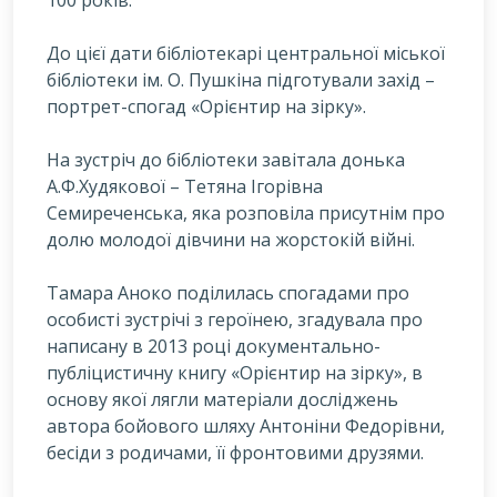
100 років.
Д
о цієї дати бібліотекарі центральної міської
бібліотеки ім. О. Пушкіна підготували захід –
портрет-спогад «Орієнтир на зірку».
На зустріч до бібліотеки завітала донька
А.Ф.Худякової – Тетяна Ігорівна
Семиреченська, яка розповіла присутнім про
долю молодої дівчини на жорстокій війні.
Тамара Аноко поділилась спогадами про
особисті зустрічі з героїнею, згадувала про
написану в 2013 році документально-
публіцистичну книгу «Орієнтир на зірку», в
основу якої лягли матеріали досліджень
автора бойового шляху Антоніни Федорівни,
бесіди з родичами, її фронтовими друзями.