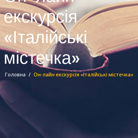
екскурсія
«Італійські
містечка»
Головна
Он-лайн екскурсія «Італійські містечка»