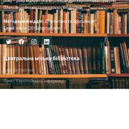
року – року відкриття в м.Олександрії Херсонської губернії
Олександрійської громадської бібліотеки
Методичний відділ:
Для питань та пропозицій
Email:
metvid2015@gmail.com
Центральна міська бібліотека
Блог бібліотеки
Пункт Європейської інформації
Онлайн-спілкування
Виставкова діяльність
Facebook