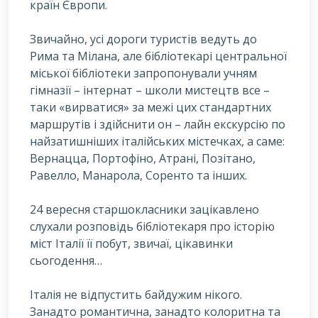
країн Європи.
З
вичайно, усі дороги туристів ведуть до
Рима та Мілана, але бібліотекарі центральної
міської бібліотеки запропонували учням
гімназії – інтернат – школи мистецтв все –
таки «вирватися» за межі цих стандартних
маршрутів і здійснити он – лайн екскурсію по
найзатишніших італійських містечках, а саме:
Вернацца, Портофіно, Атрані, Позітано,
Равелло, Манарола, Соренто та інших.
24 вересня старшокласники зацікавлено
слухали розповідь бібліотекаря про історію
міст Італії її побут, звичаї, цікавинки
сьогодення…
Італія не відпустить байдужим нікого.
Занадто романтична, занадто колоритна та