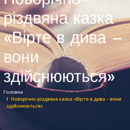
різдвяна казка
«Вірте в дива –
вони
здійснюються»
Головна
Новорічно-різдвяна казка «Вірте в дива – вони
здійснюються»