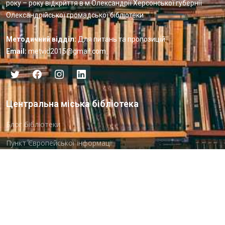
року – року відкриття в м.Олександрії Херсонської губернії
Олександрійської громадської бібліотеки
Методичний відділ:
Для питань та пропозицій
Email:
metvid2015@gmail.com
Центральна міська бібліотека
Блог бібліотеки
Пункт Європейської інформації
Онлайн-спілкування
Виставкова діяльність
Facebook