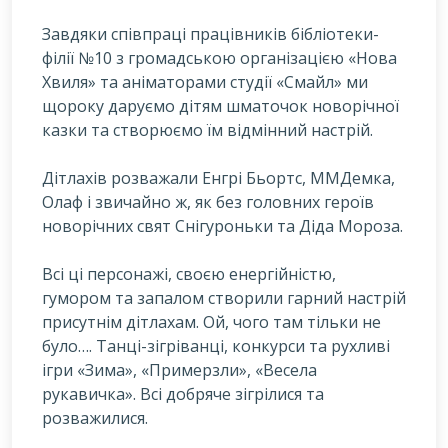
Завдяки співпраці працівників бібліотеки-
філії №10 з громадською організацією «Нова
Хвиля» та аніматорами студії «Смайл» ми
щороку даруємо дітям шматочок новорічної
казки та створюємо їм відмінний настрій.
Дітлахів розважали Енгрі Бьортс, ММДемка,
Олаф і звичайно ж, як без головних героїв
новорічних свят Снігуроньки та Діда Мороза.
Всі ці персонажі, своєю енергійністю,
гумором та запалом створили гарний настрій
присутнім дітлахам. Ой, чого там тільки не
було…. Танці-зігріванці, конкурси та рухливі
ігри «Зима», «Примерзли», «Весела
рукавичка». Всі добряче зігрілися та
розважилися.