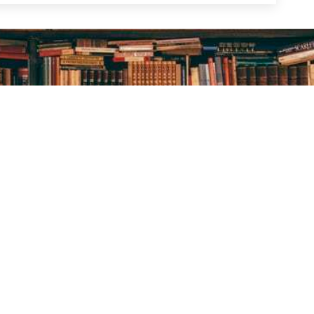
Центральна
Бібліотека-філія
Це
міська бібліотека
для юнацтва №8
мі
дл
Блог бібліотеки
Група Facebook
Сай
Пункт Європейської
інформації
ї
Но
ої
Онлайн-спілкування
Гр
Виставкова діяльність
Facebook