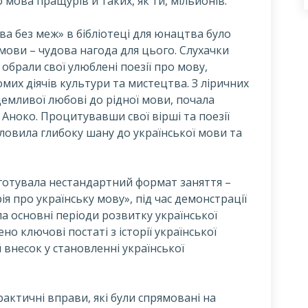
 мова пращурів й таких, як ти, мільйонів.
ва без меж» в бібліотеці для юнацтва було
мови – чудова нагода для цього. Слухачки
 обрали свої улюблені поезії про мову,
омих діячів культури та мистецтва. З ліричних
емливої любові до рідної мови, почала
 Аноко. Процитувавши свої вірші та поезії
ловила глибоку шану до української мови та
дготувала нестандартний формат заняття –
ія про українську мову», під час демонстрації
ла основні періоди розвитку української
но ключові постаті з історії української
й внесок у становленні української
ктичні вправи, які були спрямовані на