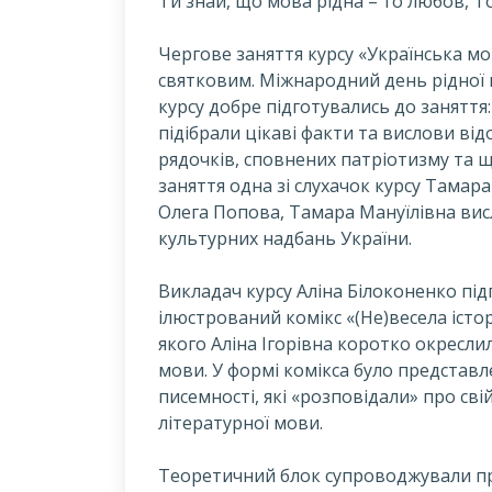
Ти знай, що мова рідна – то любов, То
Ч
ергове заняття курсу «Українська мо
святковим. Міжнародний день рідної 
курсу добре підготувались до заняття:
підібрали цікаві факти та вислови від
рядочків, сповнених патріотизму та щ
заняття одна зі слухачок курсу Тамара
Олега Попова, Тамара Мануїлівна вис
культурних надбань України.
Викладач курсу Аліна Білоконенко пі
ілюстрований комікс «(Не)весела істор
якого Аліна Ігорівна коротко окресли
мови. У формі комікса було представле
писемності, які «розповідали» про сві
літературної мови.
Теоретичний блок супроводжували пра