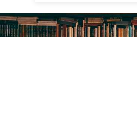
ПРО БІБЛІОТЕЧНУ
СИСТЕМУ
Історія бібліотечної справи в місті розпочинає свій
відлік з 1887 року – року відкриття в м.Олександрі
Херсонської губернії Олександрійської громадськ
бібліотеки
Методичний відділ:
Для питань та пропозицій
Email:
metvid2015@gmail.com