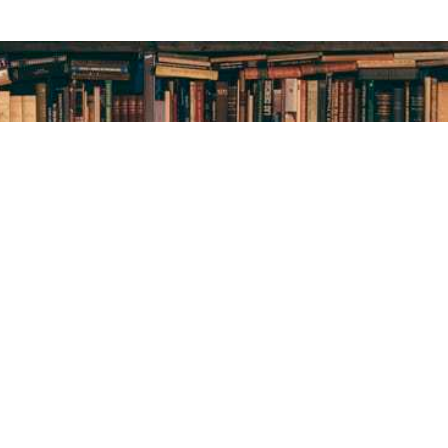
нтральна
ська бібліотека
я дітей
т бібліотеки
вини
упа Facebook