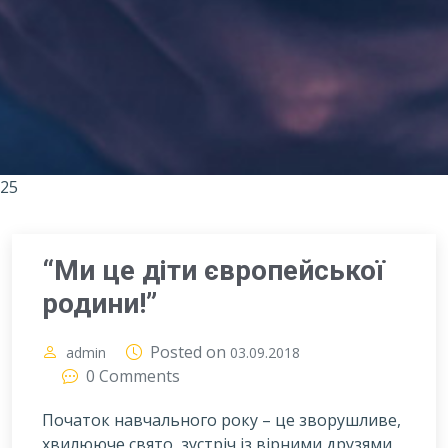
25
“Ми це діти європейської
родини!”
Posted on
admin
03.09.2018
0 Comments
Початок навчального року – це зворушливе,
хвилююче свято, зустріч із вірними друзями