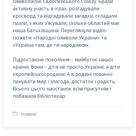
символікою Європейського Союзу. Брали
активну участь в іграх, розгадували
кросворд та відгадували загадки, складали
пазли, з яких з’ясували, скільки областей має
наша Батьківщина. Переглянули відео-
сюжети: «Народні символи України» та
«Україна там, де ти народився».
Підростаюче покоління – майбутнє нашої
країни. Вони – діти не просто України, а діти
європейської родини. А в родині повинні
панувати мир і злагода, достаток і радість.
Всього цього наостанок всім присутнім і
побажала бібліотекар.
Новини