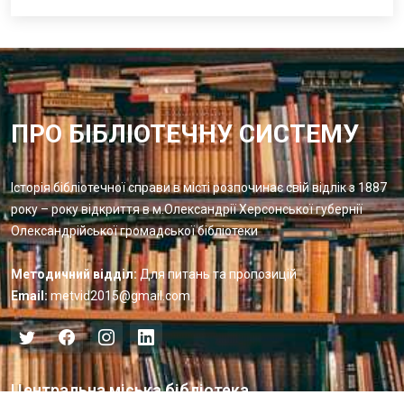
ПРО БІБЛІОТЕЧНУ СИСТЕМУ
Історія бібліотечної справи в місті розпочинає свій відлік з 1887
року – року відкриття в м.Олександрії Херсонської губернії
Олександрійської громадської бібліотеки
Методичний відділ:
Для питань та пропозицій
Email:
metvid2015@gmail.com
Центральна міська бібліотека