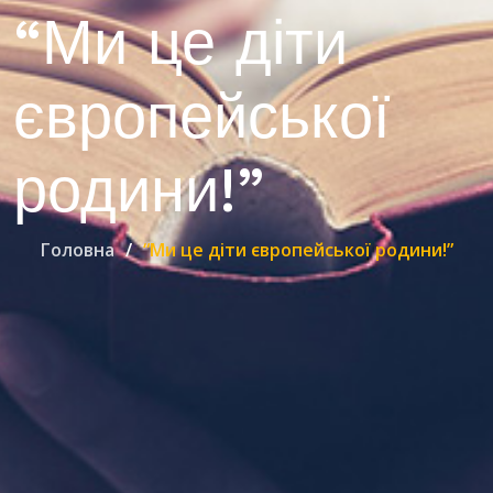
“Ми це діти
європейської
родини!”
Головна
“Ми це діти європейської родини!”