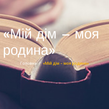
«Мій дім – моя
родина»
Головна
«Мій дім – моя родина»