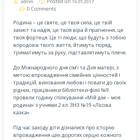
Posted on
admin
16.05.2017
0 Comments
Родина – це святе, це твоя сила, це твій
захист та надія, це твоя віра й прагнення, це
твоя фортеця. Це ті люди, що будуть з тобою
впродовж твого життя, йтимуть поряд,
триматимуть за руку, підставлятимуть плече.
Д
о Міжнародного дня сім’ї та Дня матері, з
метою впровадження сімейних цінностей і
традицій, виховання любові і поваги до своїх
рідних, працівники бібліотеки-філії №9
провели годину спілкування «Мій дім – моя
родина» з учнями 2 кл. ЗНЗ №19 «Лісова
казка».
Під час заходу діти дізналися про історію
впровадження цих дорогих серцю кожного