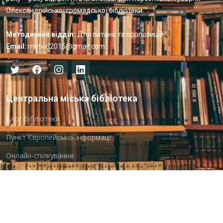
Олександрійської громадської бібліотеки
Методичний відділ:
Для питань та пропозицій
Email:
metvid2015@gmail.com
Центральна міська бібліотека
Блог бібліотеки
Пункт Європейської інформації
Онлайн-спілкування
Виставкова діяльність
Facebook
Бібліотека-філія для юнацтва №8