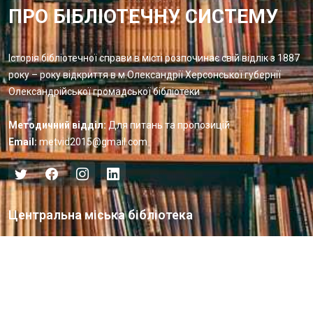
ПРО БІБЛІОТЕЧНУ СИСТЕМУ
Історія бібліотечної справи в місті розпочинає свій відлік з 1887
року – року відкриття в м.Олександрії Херсонської губернії
Олександрійської громадської бібліотеки
Методичний відділ:
Для питань та пропозицій
Email:
metvid2015@gmail.com
Центральна міська бібліотека
Блог бібліотеки
Пункт Європейської інформації
Онлайн-спілкування