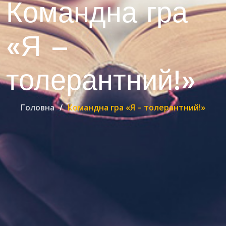
Командна гра
«Я –
толерантний!»
Головна
Командна гра «Я – толерантний!»