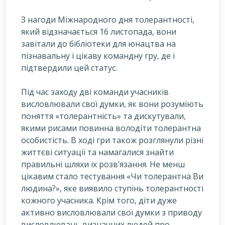
З
нагоди Міжнародного дня толерантності,
який відзначається 16 листопада, вони
завітали до бібліотеки для юнацтва на
пізнавальну і цікаву командну гру, де і
підтвердили цей статус.
Під час заходу дві команди учасників
висловлювали свої думки, як вони розуміють
поняття «толерантність» та дискутували,
якими рисами повинна володіти толерантна
особистість. В ході гри також розглянули різні
життєві ситуації та намагалися знайти
правильні шляхи їх розв’язання. Не менш
цікавим стало тестування «Чи толерантна Ви
людина?», яке виявило ступінь толерантності
кожного учасника. Крім того, діти дуже
активно висловлювали свої думки з приводу
висловлювань визначних людей про