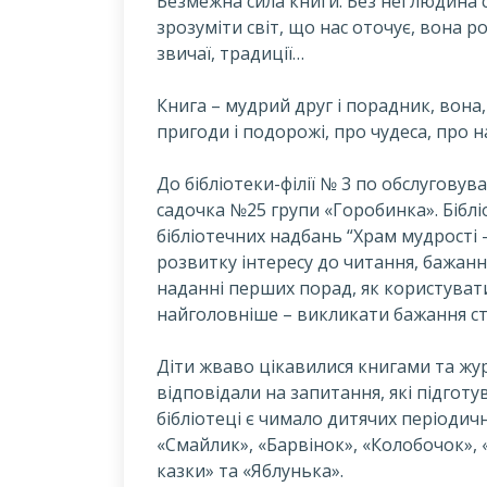
Безмежна сила книги. Без неї людина 
зрозуміти світ, що нас оточує, вона р
звичаї, традиції…
К
нига – мудрий друг і порадник, вона
пригоди і подорожі, про чудеса, про н
До бібліотеки-філії № 3 по обслуговув
садочка №25 групи «Горобинка». Біблі
бібліотечних надбань “Храм мудрості 
розвитку інтересу до читання, бажання
наданні перших порад, як користувати
найголовніше – викликати бажання с
Діти жваво цікавилися книгами та жур
відповідали на запитання, які підготу
бібліотеці є чимало дитячих періодичн
«Смайлик», «Барвінок», «Колобочок», 
казки» та «Яблунька».