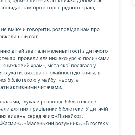
сліпа, адже з дитячих літ книжка допомагає
озповідає нам про історію рідного краю,
, не вміючи говорити, розповідає нам про
авколишній світ.
анню дітей завітали маленькі гості з дитячого
отекарі провели для них екскурсію поличками
– книжковий храм», мета якої полягала у
 слухати, вихованні охайності до книги, в
ся бібліотекою у майбутньому, а
тати активними читачами.
налами, слухали розповіді бібліотекарів,
вали для них працівники бібліотеки. У дитячій
их видань, серед яких: «Пізнайко»,
«Жасмин», «Маленький розумник», «В гостях у