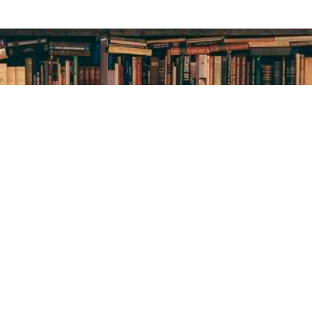
нтральна
ська бібліотека
я дітей
т бібліотеки
вини
упа Facebook