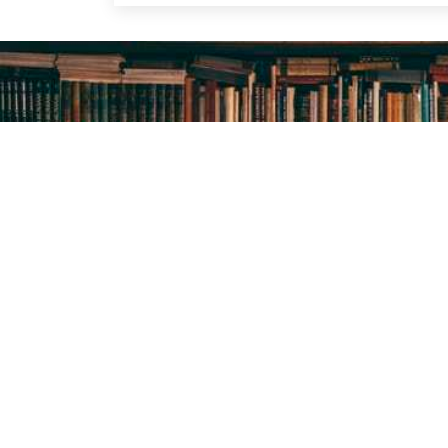
ПРО БІБЛІОТЕЧНУ
СИСТЕМУ
Історія бібліотечної справи в місті розпочинає свій
відлік з 1887 року – року відкриття в м.Олександрі
Херсонської губернії Олександрійської громадськ
бібліотеки
Методичний відділ:
Для питань та пропозицій
Email:
metvid2015@gmail.com