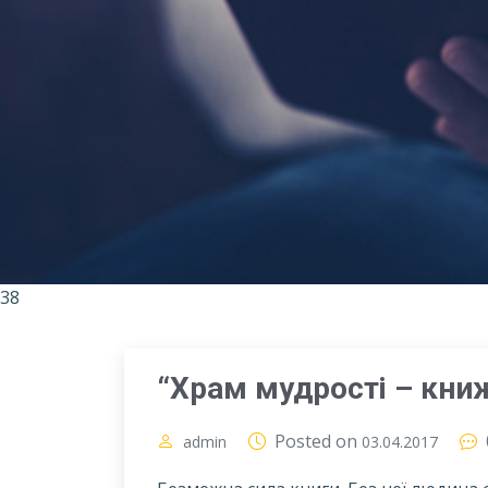
38
“Храм мудрості – кни
Posted on
admin
03.04.2017