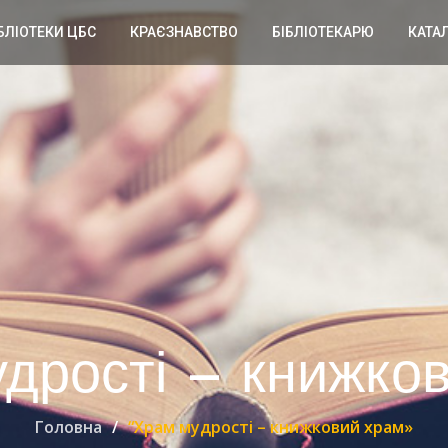
БЛІОТЕКИ ЦБС
КРАЄЗНАВСТВО
БІБЛІОТЕКАРЮ
КАТА
дрості – книжко
Головна
“Храм мудрості – книжковий храм»