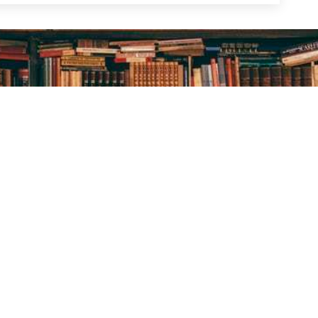
Центральна
Бібліотека-філія
Це
міська бібліотека
для юнацтва №8
мі
дл
Блог бібліотеки
Група Facebook
Сай
Пункт Європейської
інформації
ї
Но
ої
Онлайн-спілкування
Гр
Виставкова діяльність
Facebook