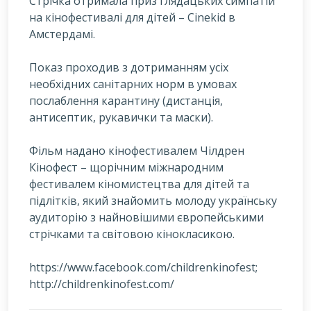
Стрічка отримала приз глядацьких симпатій
на кінофестивалі для дітей – Cinekid в
Амстердамі.
Показ проходив з дотриманням усіх
необхідних санітарних норм в умовах
послаблення карантину (дистанція,
антисептик, рукавички та маски).
Фільм надано кінофестивалем Чілдрен
Кінофест – щорічним міжнародним
фестивалем кіномистецтва для дітей та
підлітків, який знайомить молоду українську
аудиторію з найновішими європейськими
стрічками та світовою кінокласикою.
https://www.facebook.com/childrenkinofest;
http://childrenkinofest.com/