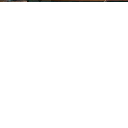
Центральна міська бібліотека
Блог бібліотеки
Пункт Європейської інформації
Онлайн-спілкування
Виставкова діяльність
Facebook
Бібліотека-філія для юнацтва №8
Група Facebook
Центральна міська бібліотека для дітей