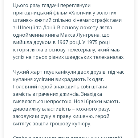
Ц
ього разу глядачі переглянули
пригодницький фільм «Хлопчик у золотих
штанях» знятий спільно кінематографістами
зі Швеції та Данії. В основу сюжету лягла
однойменна книга Макса Лунгрена, що
вийшла друком в 1967 році. У 1975 році
історія лягла в основу телесеріалу, який мав
успіх на трьох різних шведських телеканалах.
Чужий жарт псує канікули двох друзів: під час
купання хулігани викрадають їх одяг.
Головний герой знаходить собі штани
замість втрачених джинсів. Знахідка
виявляється непростою. Нові брюки мають
дивовижну властивість – кожного разу,
засовуючи руку в праву кишеню, герой
витягує звідти грошову купюру.