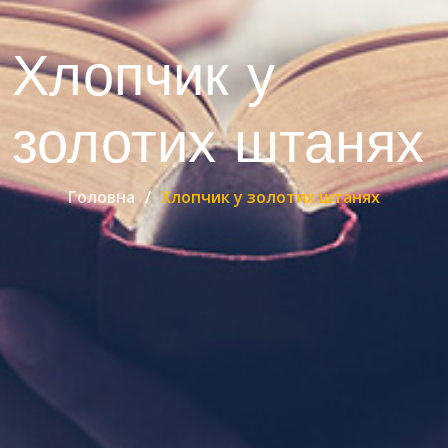
Хлопчик у
золотих штанях
Головна
Хлопчик у золотих штанях