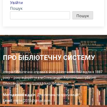
Увійти
Пошук
Пошук
ПРО БІБЛІОТЕЧНУ СИСТЕМУ
Історія бібліотечної справи в місті розпочинає свій відлік з 1887
року – року відкриття в м.Олександрії Херсонської губернії
Олександрійської громадської бібліотеки
Методичний відділ:
Для питань та пропозицій
Email:
metvid2015@gmail.com