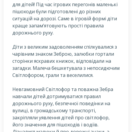
для дітей! Під час ігрових перегонів маленькі
пішоходи були підготовлені до різних
ситуацій на дорозі. Саме в ігровій формі діти
краще запам’ятовують прості правила
дорожнього руху.
Д
іти з великим задоволенням спілкувалися з
чарівним знаком Зеброю, залюбки гортали
сторінки яскравих книжок, відповідали на
загадки. Малеча бешкетувала з непосидючим
Світлофором, грали та веселилися.
Невгамовний Світлофор та поважна Зебра
навчали дітей дотримуватися правил
дорожнього руху, безпечної поведінки на
вулиці, в громадському транспорті,
закріпляли уявлення дітей про світлофор,
його значення для пішоходів і водіїв.
Дізналися малюки й про дорожні знаки, а