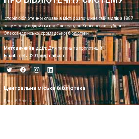
Історія бібліотечної справи в місті розпочинає свій відлік з 1887
року – року відкриття в м.Олександрії Херсонської губернії
Олександрійської громадської бібліотеки
Методичний відділ:
Для питань та пропозицій
Email:
metvid2015@gmail.com
Центральна міська бібліотека
Блог бібліотеки
Пункт Європейської інформації
Онлайн-спілкування
Виставкова діяльність