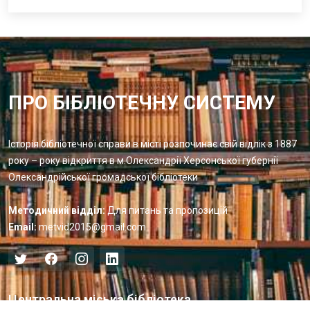
ПРО БІБЛІОТЕЧНУ СИСТЕМУ
Історія бібліотечної справи в місті розпочинає свій відлік з 1887
року – року відкриття в м.Олександрії Херсонської губернії
Олександрійської громадської бібліотеки
Методичний відділ:
Для питань та пропозицій
Email:
metvid2015@gmail.com
Центральна міська бібліотека