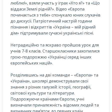
люблю!», взяли участь у іграх «Хто я?» та «Що
віддаси Землі рідній?». Відео «Європа
починається з тебе» спонукало юних слухачів
до дискусії. Патріотичний настрій години
пізнання і відкриттів «Україна – мій рідний
дім» підтримували сучасні українські пісні.
Нетрадиційно та яскраво пройшов урок для
учнів 7-8 класів. Старшокласники захопилися
грою-подорожжю «Українці серед інших
європейських націй».
Розділившись на дві команди – «Європа» та
«Україна», школярі демонстрували свої
знання з різних галузей: історії, географії,
світової культури та літератури.
Подорожуючи країнами Європи, учні
визначали приналежність відомих людей та
визначних пам’яток до певних країн.