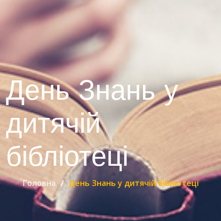
День Знань у
дитячій
бібліотеці
Головна
День Знань у дитячій бібліотеці