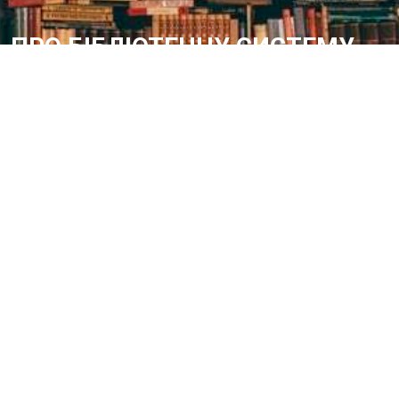
ПРО БІБЛІОТЕЧНУ СИСТЕМУ
Історія бібліотечної справи в місті розпочинає свій відлік з 1887
року – року відкриття в м.Олександрії Херсонської губернії
Олександрійської громадської бібліотеки
Методичний відділ:
Для питань та пропозицій
Email:
metvid2015@gmail.com
Центральна міська бібліотека
Блог бібліотеки
Пункт Європейської інформації