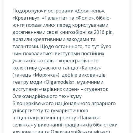
Подорожуючи островами «Досягнень»,
«Креативу», «Талантів» та «Фоліо», бібліо-
юнги похвалилися перед користувачами
досягненнями своєї книгозбірні за 2016 рік,
вразили креативними заходами та
талантами. Щодо останнього, то тут було
чим похвалитися: виступами постійних
учасників заходів – хореографічного
колективу сучасного танцю «Каприз»
(танець «Морячка»), дефіле вихованців
театру моди «Olgamodels», музичними
виступами «чарівних сирен» – студенток
Олександрійського технікуму
Білоцерківського національного аграрного
університету та гумористичною
інсценізацією міні-проекту «Панянка-
селянка» у виконанні працівників бібліотеки
для юнацтва та Олександрійської міської