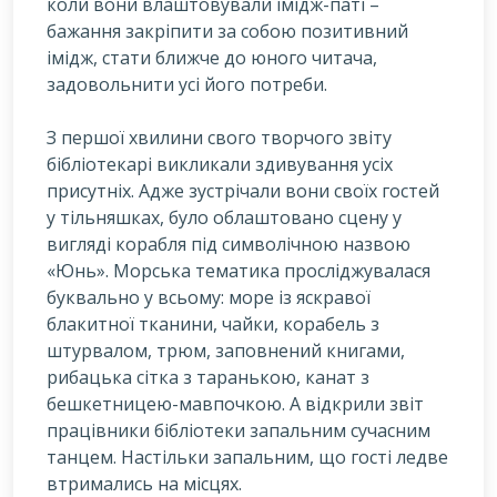
коли вони влаштовували імідж-паті –
бажання закріпити за собою позитивний
імідж, стати ближче до юного читача,
задовольнити усі його потреби.
З першої хвилини свого творчого звіту
бібліотекарі викликали здивування усіх
присутніх. Адже зустрічали вони своїх гостей
у тільняшках, було облаштовано сцену у
вигляді корабля під символічною назвою
«Юнь». Морська тематика просліджувалася
буквально у всьому: море із яскравої
блакитної тканини, чайки, корабель з
штурвалом, трюм, заповнений книгами,
рибацька сітка з таранькою, канат з
бешкетницею-мавпочкою. А відкрили звіт
працівники бібліотеки запальним сучасним
танцем. Настільки запальним, що гості ледве
втримались на місцях.