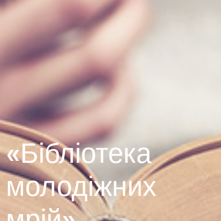
«Бібліотека
молодіжних
мрій»