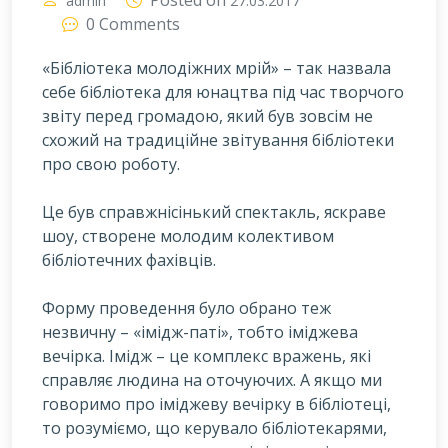
Posted on
admin
27.03.2017
0 Comments
«Бібліотека молодіжних мрій» – так назвала
себе бібліотека для юнацтва під час творчого
звіту перед громадою, який був зовсім не
схожий на традиційне звітування бібліотеки
про свою роботу.
Ц
е був справжнісінький спектакль, яскраве
шоу, створене молодим колективом
бібліотечних фахівців.
Форму проведення було обрано теж
незвичну – «імідж-паті», тобто іміджева
вечірка. Імідж – це комплекс вражень, які
справляє людина на оточуючих. А якщо ми
говоримо про іміджеву вечірку в бібліотеці,
то розуміємо, що керувало бібліотекарями,