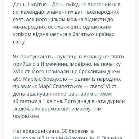
День 1 квітня – День сміху, не внесений ні в
які календарі знаменних дат і всенародних
свят, але його цілком можна віднести до
міжнародних, оскільки він з однаковим
успіхом відзначається в багатьох країнах
світу.
Я
к припускають науковці, в Україну це свято
прийшло з Німеччини, імовірно, на початку
XVIII ст. Його називали ще брехливим днем
або Марією-брехухою — одним із народних
прізвиськ Марії Єгипетської — святої VI ст.,
день вшанування якої за старим стилем
збігається з 1 квітня. Того дня дівчата дурили
людей, аби верховодити майбутнім
чоловіком.
Напередодні свята, 30 березня, в
центральній міській бібліотеці ім. О.Пушкіна