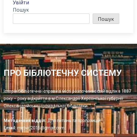
Увійти
Пошук
Пошук
ПРО БІБЛІОТЕЧНУ СИСТЕМУ
Історія бібліотечної справи в місті розпочинає свій відлік з 1887
року – року відкриття в м.Олександрії Херсонської губернії
Олександрійської громадської бібліотеки
Методичний відділ:
Для питань та пропозицій
Email:
metvid2015@gmail.com