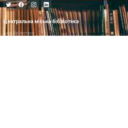
Центральна міська бібліотека
Блог бібліотеки
Пункт Європейської інформації
Онлайн-спілкування
Виставкова діяльність
Facebook
Бібліотека-філія для юнацтва №8
Група Facebook
Центральна міська бібліотека для дітей