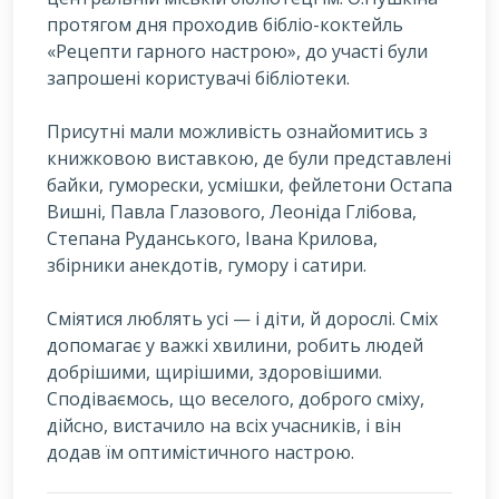
протягом дня проходив бібліо-коктейль
«Рецепти гарного настрою», до участі були
запрошені користувачі бібліотеки.
Присутні мали можливість ознайомитись з
книжковою виставкою, де були представлені
байки, гуморески, усмішки, фейлетони Остапа
Вишні, Павла Глазового, Леоніда Глібова,
Степана Руданського, Івана Крилова,
збірники анекдотів, гумору і сатири.
Сміятися люблять усі — і діти, й дорослі. Сміх
допомагає у важкі хвилини, робить людей
добрішими, щирішими, здоровішими.
Сподіваємось, що веселого, доброго сміху,
дійсно, вистачило на всіх учасників, і він
додав їм оптимістичного настрою.