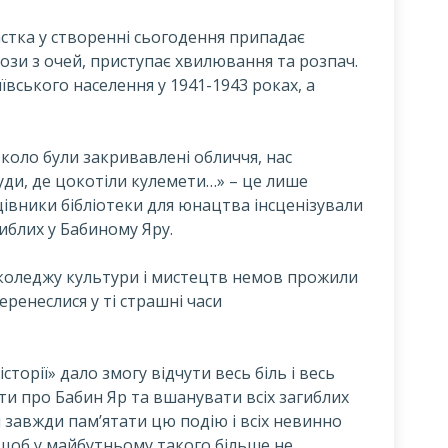
частка у створенні сьогодення припадає
ьози з очей, приступає хвилювання та розпач.
ївського населення у 1941-1943 роках, а
вколо були закривавлені обличчя, нас
туди, де цокотіли кулемети…» – це лише
івники бібліотеки для юнацтва інсценізували
гиблих у Бабиному Яру.
 коледжу культури і мистецтв немов прожили
еренеслися у ті страшні часи
історії» дало змогу відчути весь біль і весь
акти про Бабин Яр та вшанувати всіх загиблих
завжди пам’ятати цю подію і всіх невинно
 щоб у майбутньому такого більше не