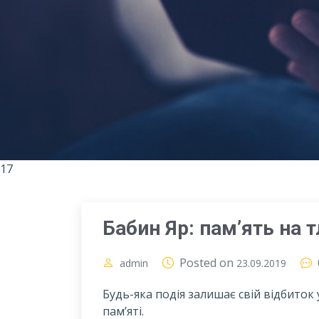
17
Бабин Яр: пам’ять на тл
Posted on
admin
23.09.2019
Будь-яка подія залишає свій відбиток 
пам’яті.