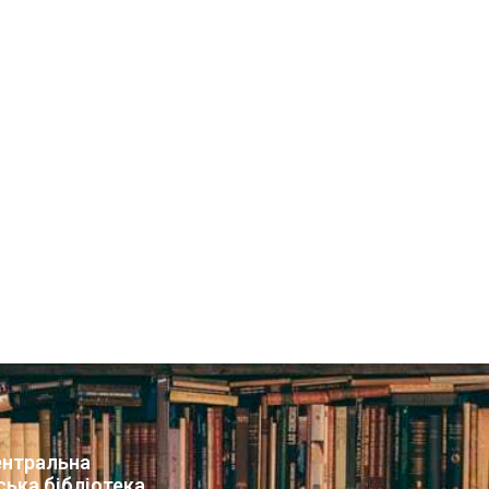
нтральна
ська бібліотека