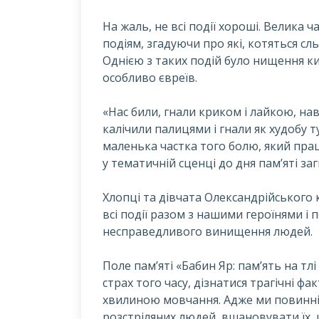
Н
а жаль, не всі події хороші. Велика 
подіям, згадуючи про які, котяться сл
Однією з таких подій було нищення ки
особливо євреїв.
«Нас били, гнали криком і лайкою, на
калічили палицями і гнали як худобу 
маленька частка того болю, який прац
у тематичній сценці до дня пам’яті за
Хлопці та дівчата Олександрійського
всі події разом з нашими героїнями і п
несправедливого винищення людей.
Поле пам’яті «Бабин Яр: пам’ять на тлі 
страх того часу, дізнатися трагічні ф
хвилиною мовчання. Адже ми повинні 
розстріляних людей, вшановувати їх,