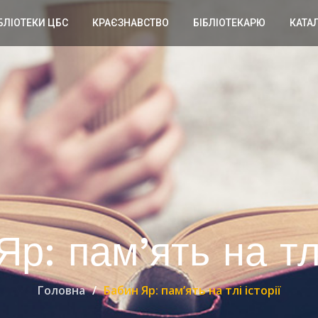
БЛІОТЕКИ ЦБС
КРАЄЗНАВСТВО
БІБЛІОТЕКАРЮ
КАТА
р: пам’ять на тлі
Головна
Бабин Яр: пам’ять на тлі історії