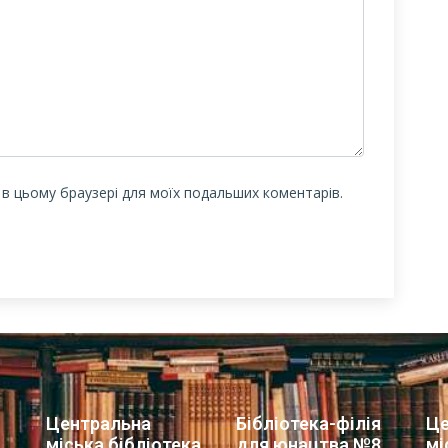
у в цьому браузері для моїх подальших коментарів.
Центральна
Бібліотека-філія
Це
міська бібліотека
для юнацтва №8
мі