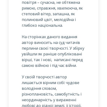
повітря – сучасна, не обтяжена
римою, справжня, хвилююча, як
степовий вітер, запашна, як
полиновий цвіт, мелодійна і
глибоко національна.
На сторінках даного видання
автор виносить на суд читачів
перлини своєї творчості. У збірку
увійшли як раніше опубліковані
вірші, так і нові, написані перед
самою війною і під час війни.
У своїй творчості автор
лишається вірним собі: чудове
володіння словом,
різноплановість, самобутність і
неординарність у вираженні
любові до рідної землі, її історії,