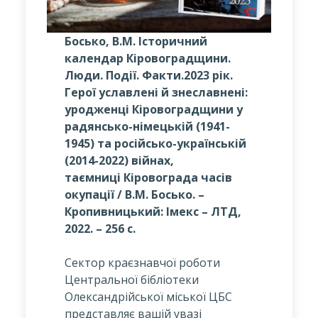
Босько, В.М. Історичний
календар Кіровоградщини.
Люди. Події. Факти.2023 рік.
Герої уславлені й знеславнені:
уродженці Кіровоградщини у
радянсько-німецькій (1941-
1945) та російсько-українській
(2014-2022) війнах,
таємниці Кіровограда часів
окупації / В.М. Босько. –
Кропивницький: Імекс – ЛТД,
2022. – 256 с.
Сектор краєзнавчої роботи
Центральної бібліотеки
Олександрійської міської ЦБС
представляє вашій увазі