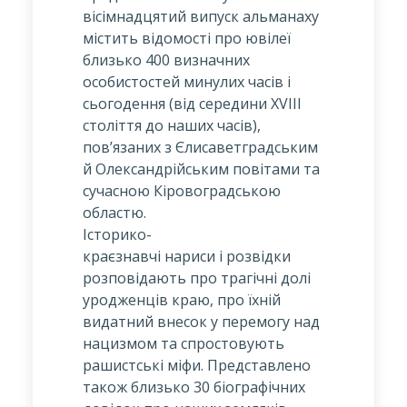
вісімнадцятий випуск альманаху
містить відомості про ювілеї
близько 400 визначних
особистостей минулих часів і
сьогодення (від середини XVIII
століття до наших часів),
пов’язаних з Єлисаветградським
й Олександрійським повітами та
сучасною Кіровоградською
областю.
Історико-
краєзнавчі нариси і розвідки
розповідають про трагічні долі
уродженців краю, про їхній
видатний внесок у перемогу над
нацизмом та спростовують
рашистські міфи. Представлено
також близько 30 біографічних