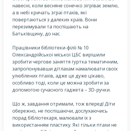
навесні, коли весняне сонечко зігріває землю,
а в небі кричать зграї птахів, які
повертаються з далеких країв. Вони
перезимували та поспішають на
Батьківщину, до нас.
Працівники бібліотеки-філії № 10
Олександрійської міської ЦБС вирішили
зробити чергове заняття гуртка тематичним,
запропонувавши дітлахам намалювати своїх
улюблених птахів, адже це дуже цікаво,
особливо тоді, коли це можна зробити за
допомогою сучасного гаджета – 3D-ручки.
Що ж, завдання отримали, тож вперед! Діти
обережно, не поспішаючи, дослухаючись
порад бібліотекаря, малювали їх з
використанням пластику. Які тільки птахи не