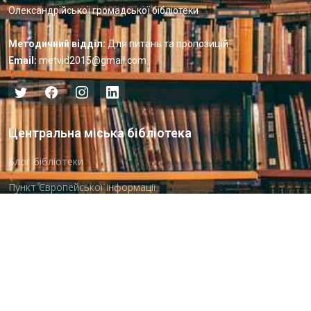
Олександрійської громадської бібліотеки
Методичний відділ:
Для питань та пропозицій
Email:
metvid2015@gmail.com
Центральна міська бібліотека
Блог бібліотеки
Пункт Європейської інформації
Онлайн-спілкування
Виставкова діяльність
Facebook
Бібліотека-філія для юнацтва №8