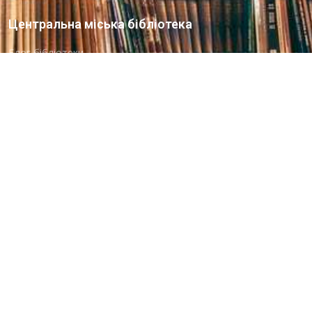
Центральна міська бібліотека
Блог бібліотеки
Пункт Європейської інформації
Онлайн-спілкування
Виставкова діяльність
Facebook
Бібліотека-філія для юнацтва №8
Група Facebook
Центральна міська бібліотека для дітей
Сайт бібліотеки