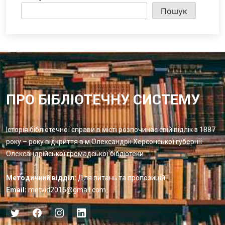
Пошук
ПРО БІБЛІОТЕЧНУ СИСТЕМУ
Історія бібліотечної справи в місті розпочинає свій відлік з 1887
року – року відкриття в м.Олександрії Херсонської губернії
Олександрійської громадської бібліотеки
Методичний відділ:
Для питань та пропозицій
Email:
metvid2015@gmail.com