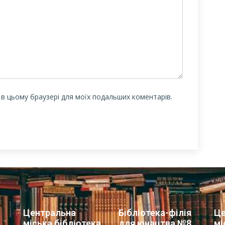
у в цьому браузері для моїх подальших коментарів.
Центральна
Бібліотека-філія
Це
міська бібліотека
для юнацтва №8
мі