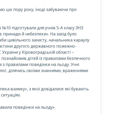
ємо цю пору року, іноді забуваючи про
ї №10 підготували для учнів 5-А класу ЗНЗ
: принади й небезпеки». На захід було
би цивільного захисту, начальника караулу
астини другого державного пожежно-
України у Кіровоградській області –
 познайомив дітей із правилами безпечного
 з правилами поведінки на льоду. Учні
лог, ділячись своїми знаннями, враженнями
ека взимку», з якої довідалися: які бувають
 ситуаціях.
авила поведінки на льоду».