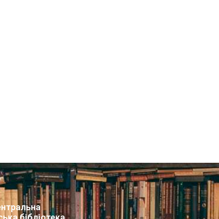
нтральна
ська бібліотека