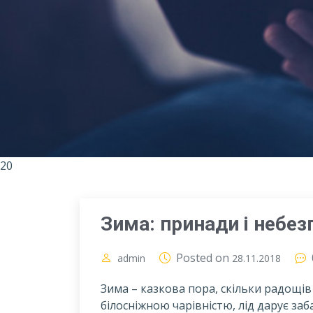
20
Зима: принади і небез
Posted on
admin
28.11.2018
Зима – казкова пора, скільки радощі
білосніжною чарівністю, лід дарує заб