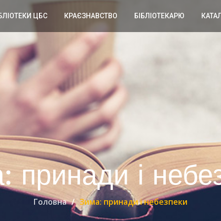
БЛІОТЕКИ ЦБС
КРАЄЗНАВСТВО
БІБЛІОТЕКАРЮ
КАТА
: принади і небе
Головна
Зима: принади і небезпеки