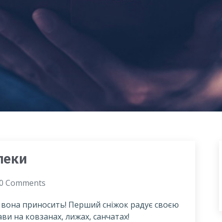
пеки
0 Comments
в вона приносить! Перший сніжок радує своєю
ави на ковзанах, лижах, санчатах!