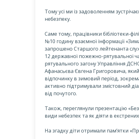
Т
ому усі ми із задоволенням зустріча
небезпеку.
Саме тому, працівники бібліотеки-філі
№10 годину взаємної інформації «Зима
запрошено Старшого лейтенанта служ
12 державної пожежно-рятувальної ч
рятувального загону Управління ДСНС 
Афанасьєва Євгена Григоровича, який
відпочинку в зимовий період, зокрема
активно підтримували змістовний діа
від почутого.
Також, переглянули презентацію «Безп
види небезпек та як діяти в екстрених
На згадку діти отримали пам’ятки «Пр