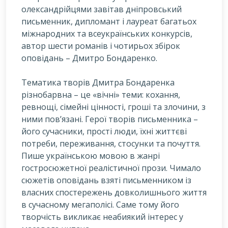
олександрійцями завітав дніпровський
письменник, дипломант і лауреат багатьох
міжнародних та всеукраїнських конкурсів,
автор шести романів і чотирьох збірок
оповідань – Дмитро Бондаренко.
Т
ематика творів Дмитра Бондаренка
різнобарвна – це «вічні» теми: кохання,
ревнощі, сімейні цінності, гроші та злочини, з
ними пов’язані. Герої творів письменника –
його сучасники, прості люди, їхні життєві
потреби, переживання, стосунки та почуття.
Пише українською мовою в жанрі
гостросюжетної реалістичної прози. Чимало
сюжетів оповідань взяті письменником із
власних спостережень довколишнього життя
в сучасному мегаполісі. Саме тому його
творчість викликає неабиякий інтерес у