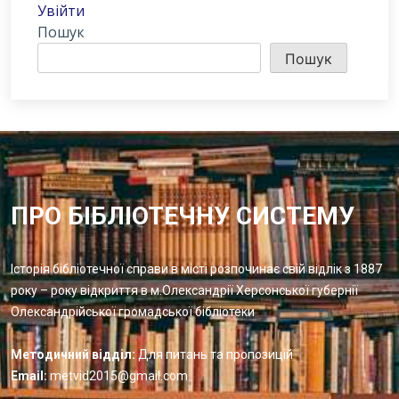
Увійти
Пошук
Пошук
ПРО БІБЛІОТЕЧНУ СИСТЕМУ
Історія бібліотечної справи в місті розпочинає свій відлік з 1887
року – року відкриття в м.Олександрії Херсонської губернії
Олександрійської громадської бібліотеки
Методичний відділ:
Для питань та пропозицій
Email:
metvid2015@gmail.com