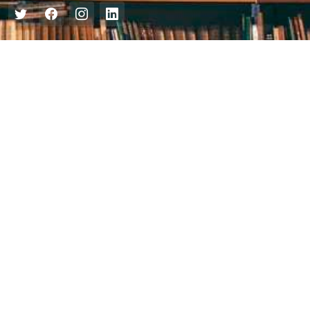
Центральна міська бібліотека
Блог бібліотеки
Пункт Європейської інформації
Онлайн-спілкування
Виставкова діяльність
Facebook
Бібліотека-філія для юнацтва №8
Група Facebook
Центральна міська бібліотека для дітей