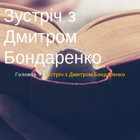
Зустріч з
Дмитром
Бондаренко
Головна
Зустріч з Дмитром Бондаренко