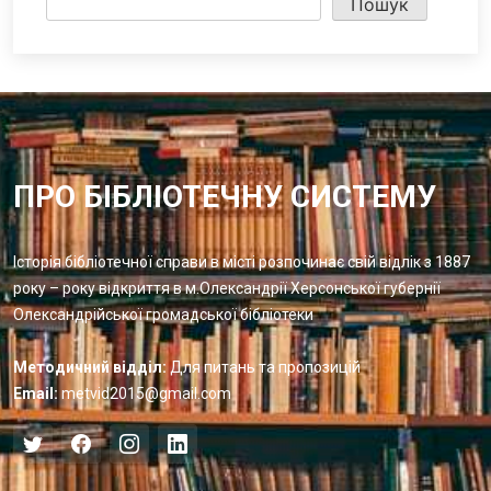
Пошук
ПРО БІБЛІОТЕЧНУ СИСТЕМУ
Історія бібліотечної справи в місті розпочинає свій відлік з 1887
року – року відкриття в м.Олександрії Херсонської губернії
Олександрійської громадської бібліотеки
Методичний відділ:
Для питань та пропозицій
Email:
metvid2015@gmail.com