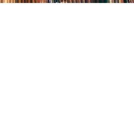
Центральна міська бібліотека
Блог бібліотеки
Пункт Європейської інформації
Онлайн-спілкування
Виставкова діяльність
Facebook
Бібліотека-філія для юнацтва №8
Група Facebook
Центральна міська бібліотека для дітей
Сайт бібліотеки
Новини