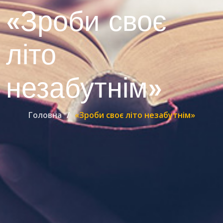
«Зроби своє
літо
незабутнім»
Головна
«Зроби своє літо незабутнім»