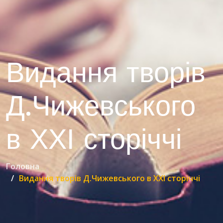
Видання творів
Д.Чижевського
в ХХІ сторіччі
Головна
Видання творів Д.Чижевського в ХХІ сторіччі