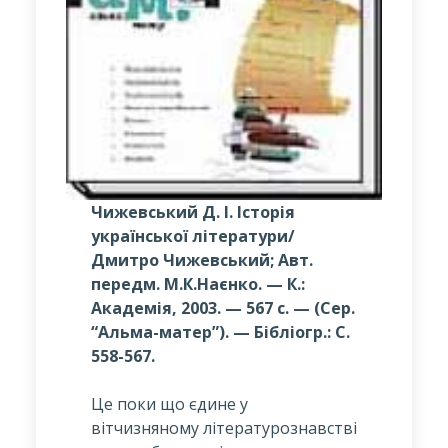
Чижевський Д. І. Історія
української літератури/
Дмитро Чижевський; Авт.
передм. М.К.Наєнко. — К.:
Академія, 2003. — 567 с. — (Сер.
“Альма-матер”). — Бібліогр.: С.
558-567.
Це поки що єдине у
вітчизняному літературознавстві