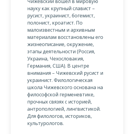
Чижевский вошел в мировую
науку как крупный славист –
русист, украинист, богемист,
полонист, кроатист. По
малоизвестным и архивным
материалам восстановлены его
жизнеописание, окружение,
этапы деятельности (Россия,
Украина, Чехословакия,
Германия, США). В центре
внимания – Чижевский русист и
украинист. Филологическая
школа Чижевского основана на
философской герменевтике,
прочных связях с историей,
антропологией, лингвистикой.
Для филологов, историков,
культурологов.