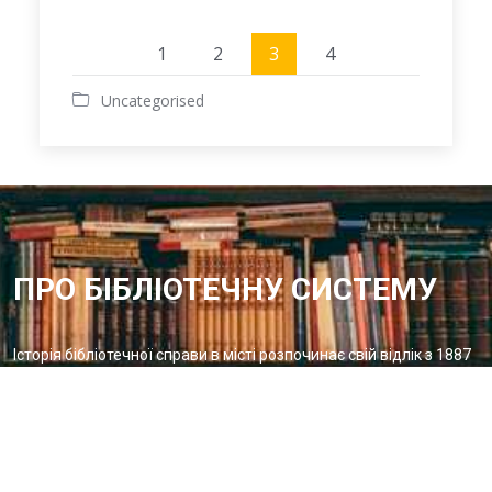
1
2
3
4
Uncategorised
ПРО БІБЛІОТЕЧНУ СИСТЕМУ
Історія бібліотечної справи в місті розпочинає свій відлік з 1887
року – року відкриття в м.Олександрії Херсонської губернії
Олександрійської громадської бібліотеки
Методичний відділ:
Для питань та пропозицій
Email:
metvid2015@gmail.com