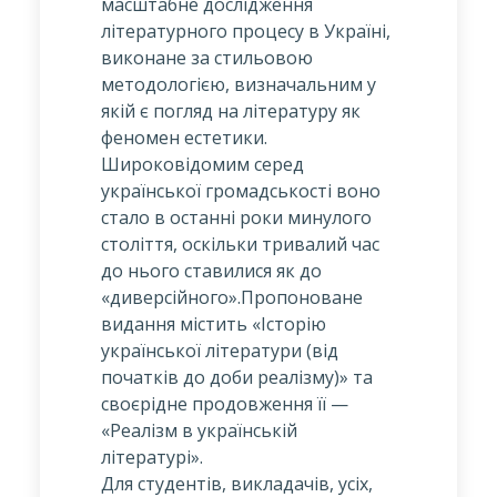
масштабне дослідження
літературного процесу в Україні,
виконане за стильовою
методологією, визначальним у
якій є погляд на літературу як
феномен естетики.
Широковідомим серед
української громадськості воно
стало в останні роки минулого
століття, оскільки тривалий час
до нього ставилися як до
«диверсійного».Пропоноване
видання містить «Історію
української літератури (від
початків до доби реалізму)» та
своєрідне продовження її —
«Реалізм в українській
літературі».
Для студентів, викладачів, усіх,