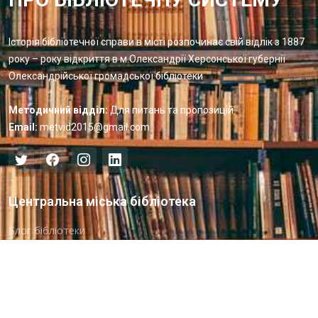
Історія бібліотечної справи в місті розпочинає свій відлік з 1887
року – року відкриття в м.Олександрії Херсонської губернії
Олександрійської громадської бібліотеки
Методичний відділ:
Для питань та пропозицій
Email:
metvid2015@gmail.com
Центральна міська бібліотека
Блог бібліотеки
Пункт Європейської інформації
Онлайн-спілкування
Виставкова діяльність