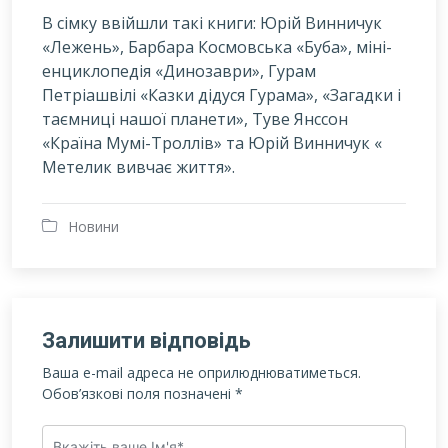
В сімку ввійшли такі книги: Юрій Винничук
«Лежень», Барбара Космовська «Буба», міні-
енциклопедія «Динозаври», Гурам
Петріашвілі «Казки дідуся Гурама», «Загадки і
таємниці нашої планети», Туве Янссон
«Країна Мумі-Троллів» та Юрій Винничук «
Метелик вивчає життя».
Новини
Залишити відповідь
Ваша e-mail адреса не оприлюднюватиметься.
Обов’язкові поля позначені
*