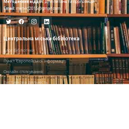
Методичний відділ:
Для питань та пропозицій
Email:
metvid2015@gmail.com
Центральна міська бібліотека
Блог бібліотеки
Пункт Європейської інформації
Онлайн-спілкування
Виставкова діяльність
Facebook
Бібліотека-філія для юнацтва №8
Група Facebook