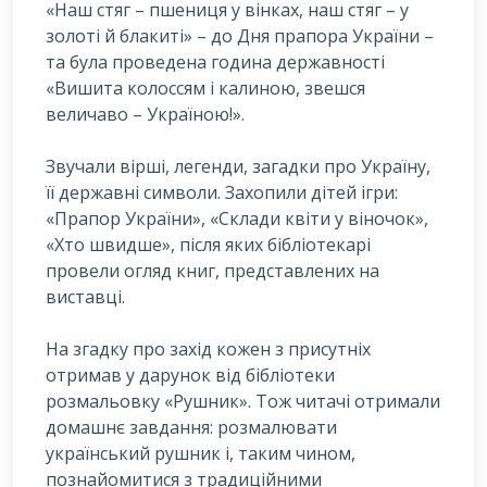
«Наш стяг – пшениця у вінках, наш стяг – у
золоті й блакиті» – до Дня прапора України –
та була проведена година державності
«Вишита колоссям і калиною, звешся
величаво – Україною!».
Звучали вірші, легенди, загадки про Україну,
її державні символи. Захопили дітей ігри:
«Прапор України», «Склади квіти у віночок»,
«Хто швидше», після яких бібліотекарі
провели огляд книг, представлених на
виставці.
На згадку про захід кожен з присутніх
отримав у дарунок від бібліотеки
розмальовку «Рушник». Тож читачі отримали
домашнє завдання: розмалювати
український рушник і, таким чином,
познайомитися з традиційними