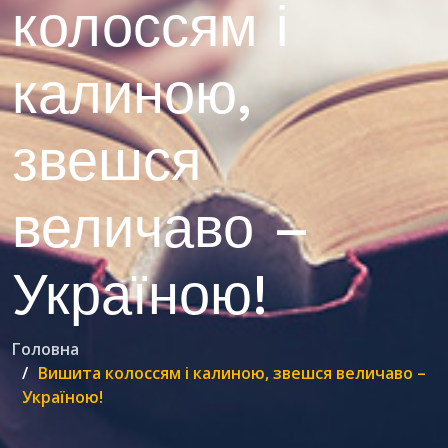
колоссям і
калиною,
звешся
величаво –
Україною!
Головна
Вишита колоссям і калиною, звешся величаво –
Україною!