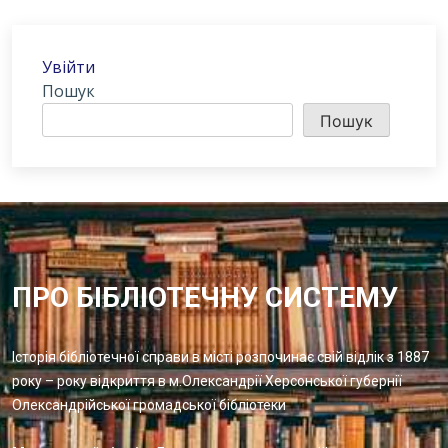
Увійти
Пошук
Пошук
ПРО БІБЛІОТЕЧНУ СИСТЕМУ
Історія бібліотечної справи в місті розпочинає свій відлік з 1887
року – року відкриття в м.Олександрії Херсонської губернії
Олександрійської громадської бібліотеки