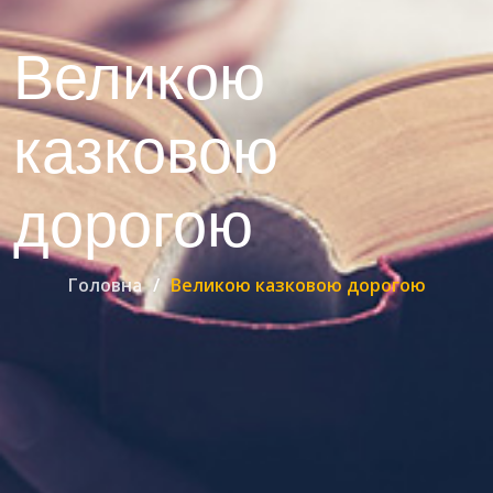
Великою
казковою
дорогою
Головна
Великою казковою дорогою