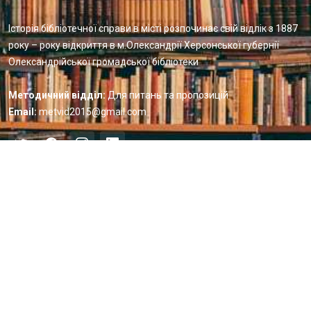
Історія бібліотечної справи в місті розпочинає свій відлік з 1887
року – року відкриття в м.Олександрії Херсонської губернії
Олександрійської громадської бібліотеки
Методичний відділ:
Для питань та пропозицій
Email:
metvid2015@gmail.com
Центральна міська бібліотека
Блог бібліотеки
Пункт Європейської інформації
Онлайн-спілкування
Виставкова діяльність