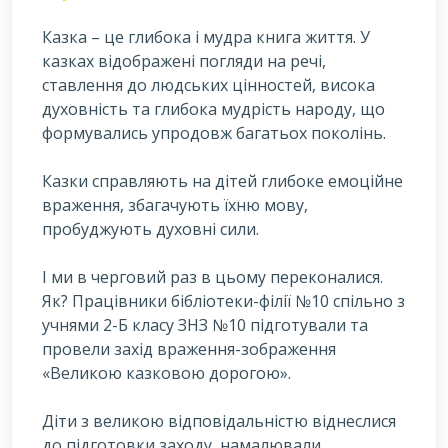
Казка – це глибока і мудра книга життя. У
казках відображені погляди на речі,
ставлення до людських цінностей, висока
духовність та глибока мудрість народу, що
формувались упродовж багатьох поколінь.
К
азки справляють на дітей глибоке емоційне
враження, збагачують їхню мову,
пробуджують духовні сили.
І ми в черговий раз в цьому переконалися.
Як? Працівники бібліотеки-філії №10 спільно з
учнями 2-Б класу ЗНЗ №10 підготували та
провели захід враження-зображення
«Великою казковою дорогою».
Діти з великою відповідальністю віднеслися
до підготовки заходу, намалювали