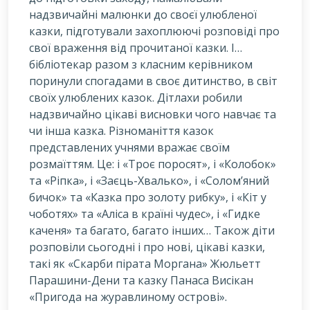
надзвичайні малюнки до своєї улюбленої
казки, підготували захоплюючі розповіді про
свої враження від прочитаної казки. І…
бібліотекар разом з класним керівником
поринули спогадами в своє дитинство, в світ
своїх улюблених казок. Дітлахи робили
надзвичайно цікаві висновки чого навчає та
чи інша казка. Різноманіття казок
представлених учнями вражає своїм
розмаїттям. Це: і «Троє поросят», і «Колобок»
та «Ріпка», і «Заєць-Хвалько», і «Солом’яний
бичок» та «Казка про золоту рибку», і «Кіт у
чоботях» та «Аліса в країні чудес», і «Гидке
каченя» та багато, багато інших… Також діти
розповіли сьогодні і про нові, цікаві казки,
такі як «Скарби пірата Моргана» Жюльетт
Парашини-Дени та казку Панаса Висікан
«Пригода на журавлиному острові».