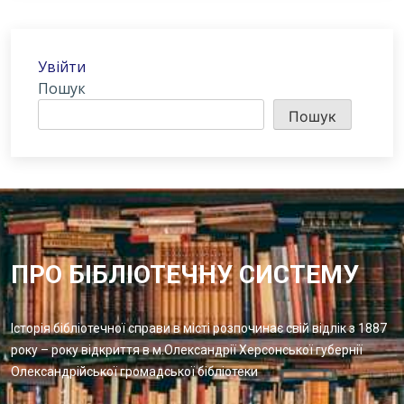
Увійти
Пошук
Пошук
ПРО БІБЛІОТЕЧНУ СИСТЕМУ
Історія бібліотечної справи в місті розпочинає свій відлік з 1887
року – року відкриття в м.Олександрії Херсонської губернії
Олександрійської громадської бібліотеки