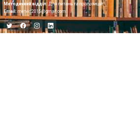
Методичний відділ:
Для питань та пропозицій
Email:
metvid2015@gmail.com
Центральна міська бібліотека
Блог бібліотеки
Пункт Європейської інформації
Онлайн-спілкування
Виставкова діяльність
Facebook
Бібліотека-філія для юнацтва №8
Група Facebook