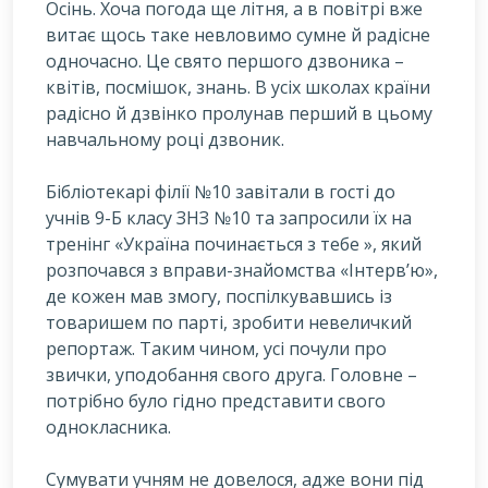
Осінь. Хоча погода ще літня, а в повітрі вже
витає щось таке невловимо сумне й радісне
одночасно. Це свято першого дзвоника –
квітів, посмішок, знань. В усіх школах країни
радісно й дзвінко пролунав перший в цьому
навчальному році дзвоник.
Б
ібліотекарі філії №10 завітали в гості до
учнів 9-Б класу ЗНЗ №10 та запросили їх на
тренінг «Україна починається з тебе », який
розпочався з вправи-знайомства «Інтерв’ю»,
де кожен мав змогу, поспілкувавшись із
товаришем по парті, зробити невеличкий
репортаж. Таким чином, усі почули про
звички, уподобання свого друга. Головне –
потрібно було гідно представити свого
однокласника.
Сумувати учням не довелося, адже вони під