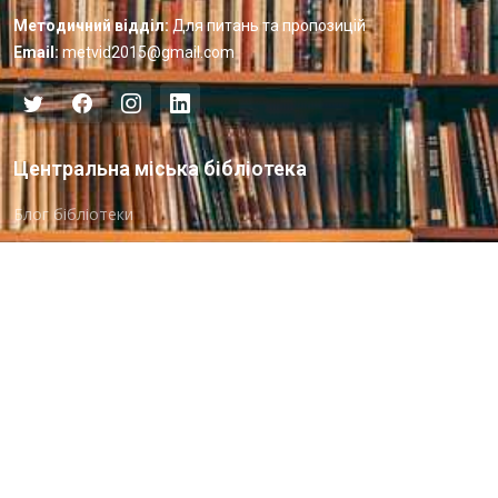
Методичний відділ:
Для питань та пропозицій
Email:
metvid2015@gmail.com
Центральна міська бібліотека
Блог бібліотеки
Пункт Європейської інформації
Онлайн-спілкування
Виставкова діяльність
Facebook
Бібліотека-філія для юнацтва №8
Група Facebook