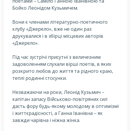
поетами – Саміло Ганною Іванівною та
Бойко Леонідом Кузьмичем.
В
они є членами літературно-поетичного
клубу «Джерело», вже не один раз
друкувалися і в збірці місцевих авторів
«Джерело».
Під час зустрічі присутні з величезним
задоволенням слухали вірші поетів, в яких
розкрито любов до життя та рідного краю,
теплі родинні стосунки.
Незважаючи на роки, Леонід Кузьмич –
капітан запасу Військово-повітряних сил
дасть фору будь-якому молодому в оптимізмі
і життєрадісності, а Ганна Іванівна – як
завжди чарівна і ніжна жінка.