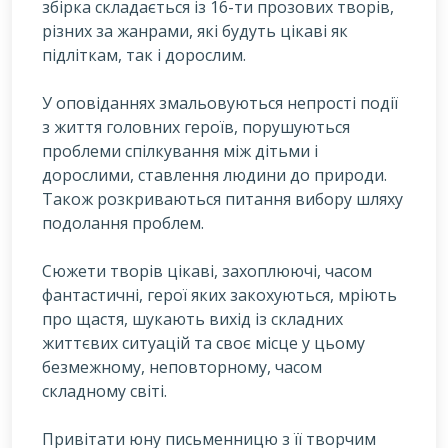
збірка складається із 16-ти прозових творів,
різних за жанрами, які будуть цікаві як
підліткам, так і дорослим.
У оповіданнях змальовуються непрості події
з життя головних героїв, порушуються
проблеми спілкування між дітьми і
дорослими, ставлення людини до природи.
Також розкриваються питання вибору шляху
подолання проблем.
Сюжети творів цікаві, захоплюючі, часом
фантастичні, герої яких закохуються, мріють
про щастя, шукають вихід із складних
життєвих ситуацій та своє місце у цьому
безмежному, неповторному, часом
складному світі.
Привітати юну письменницю з її творчим