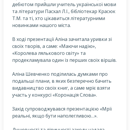
дебютом прийшли учитель української мови
та літератури Пасхал Л.І., бібліотекар Красюк
Т.М. та ті, хто цікавиться літературними
новинками нашого міста.
В ході презентації Аліна зачитала уривки зі
своїх творів, а саме: «Маючи надію»,
«Королева лялькового світу» та
продекламувала один із перших своїх віршів.
Аліна Шевченко поділилась думками про
подальші плани, в яких безперечно бачить
видавництво своїх книг, а саме мріє взяти
участь у конкурсі «Коронація Слова».
Захід супроводжувався презентацією «Мрії
реальні, якщо бути наполегливою…».
Душевності та ліричності заходу надала