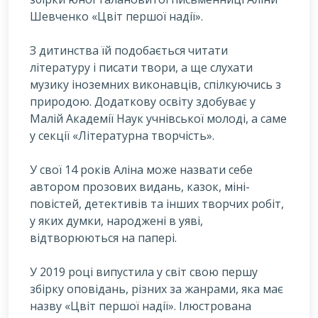
Шевченко «Цвіт першої надії».
З дитинства їй подобається читати
літературу і писати твори, а ще слухати
музику іноземних виконавців, спілкуючись з
природою. Додаткову освіту здобуває у
Малій Академії Наук учнівської молоді, а саме
у секції «Літературна творчість».
У свої 14 років Аліна може назвати себе
автором прозових видань, казок, міні-
повістей, детективів та інших творчих робіт,
у яких думки, народжені в уяві,
відтворюються на папері.
У 2019 році випустила у світ свою першу
збірку оповідань, різних за жанрами, яка має
назву «Цвіт першої надії». Ілюстрована