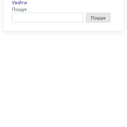
Увійти
Пошук
Пошук
ПРО БІБЛІОТЕЧНУ СИСТЕМУ
Історія бібліотечної справи в місті розпочинає свій відлік з 1887
року – року відкриття в м.Олександрії Херсонської губернії
Олександрійської громадської бібліотеки
Методичний відділ:
Для питань та пропозицій
Email:
metvid2015@gmail.com