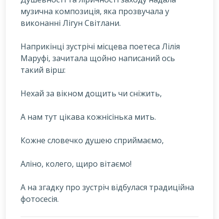
музична композиція, яка прозвучала у
виконанні Лігун Світлани.
Наприкінці зустрічі місцева поетеса Лілія
Маруфі, зачитала щойно написаний ось
такий вірш:
Нехай за вікном дощить чи сніжить,
А нам тут цікава кожнісінька мить.
Кожне словечко душею сприймаємо,
Аліно, колего, щиро вітаємо!
А на згадку про зустріч відбулася традиційна
фотосесія.