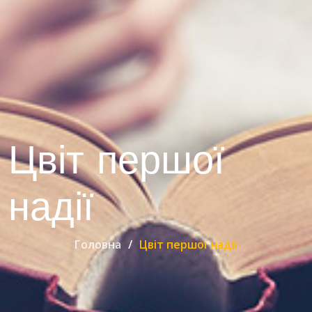
Цвіт першої
надії
Головна
Цвіт першої надії