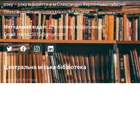
року – року відкриття в м.Олександрії Херсонської губернії
Олександрійської громадської бібліотеки
Методичний відділ:
Для питань та пропозицій
Email:
metvid2015@gmail.com
Центральна міська бібліотека
Блог бібліотеки
Пункт Європейської інформації
Онлайн-спілкування
Виставкова діяльність
Facebook