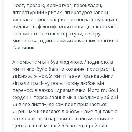
П
оет, прозаїк, драматург, перекладач,
літературний критик, літературознавець,
журналіст, фольклорист, етнограф, публіцист,
видавець, філософ, мовознавець, економіст,
історик і теоретик літератури, театру,
мистецтва, один з найвизначніших політиків
Галичини.
А поміж тим він був людиною. Людиною, в
житті якої було багато кохання, пристрасті і,
звісно ж, жінок. У житті Івана Франка жінки
зіграли трагічну роль. Кожну любов він
переносив важко і драматично. Його глибокі
сердечні переживання ми знаходимо у збірці
«Зів’яле листя», де сам поет признається:
«Тричі мені являлася любов». Саме під такою
назвою до дня народження письменника в
Центральній міській бібліотеці пройшла