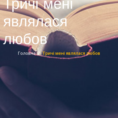
Тричі мені
являлася
любов
Головна
Тричі мені являлася любов