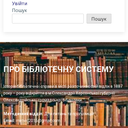
Увійти
Пошук
Пошук
ПРО БІБЛІОТЕЧНУ СИСТЕМУ
Історія бібліотечної справи в місті розпочинає свій відлік з 1887
року – року відкриття в м.Олександрії Херсонської губернії
Олександрійської громадської бібліотеки
Методичний відділ:
Для питань та пропозицій
Email:
metvid2015@gmail.com