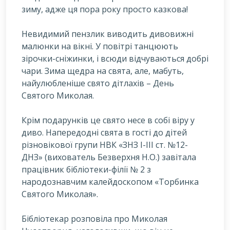
зиму, адже ця пора року просто казкова!
Н
евидимий пензлик виводить дивовижні
малюнки на вікні. У повітрі танцюють
зірочки-сніжинки, і всюди відчуваються добрі
чари. Зима щедра на свята, але, мабуть,
найулюбленіше свято дітлахів – День
Святого Миколая.
Крім подарунків це свято несе в собі віру у
диво. Напередодні свята в гості до дітей
різновікової групи НВК «ЗНЗ I-III ст. №12-
ДНЗ» (вихователь Безверхня Н.О.) завітала
працівник бібліотеки-філії № 2 з
народознавчим калейдоскопом «Торбинка
Святого Миколая».
Бібліотекар розповіла про Миколая