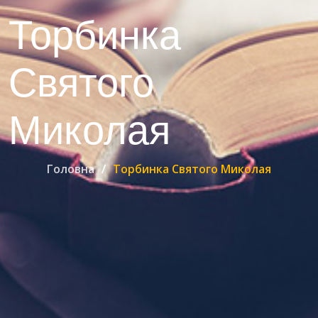
Торбинка
Святого
Миколая
Головна
Торбинка Святого Миколая