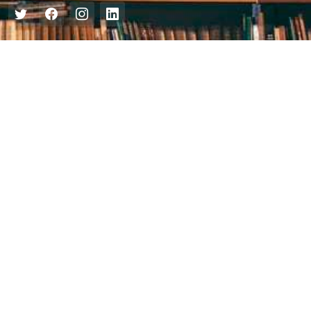
Центральна міська бібліотека
Блог бібліотеки
Пункт Європейської інформації
Онлайн-спілкування
Виставкова діяльність
Facebook
Бібліотека-філія для юнацтва №8
Група Facebook
Центральна міська бібліотека для дітей