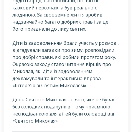
Чудотворця, наголосивши, що він не
казковий персонаж, а був реальною
людиною. За своє земне життя зробив
надзвичайно багато добрих справ і за це
його приєднали до лику святих.
Діти із задоволенням брали участь у розмові,
відгадували загадки про зиму, розповідали
про добрі справи, які робили протягом року.
Окрасою заходу стало читання віршів про
Миколая, які діти із задоволенням
декламували та інтерактивна вправа
«Інтерв’ю зі Святим Миколаєм».
День Святого Миколая – свято, яке не буває
без солодких подарунків, тому приємною
несподіванкою для дітей були солодощі від
«Святого Миколая».